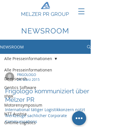
MELZER PR GROUP
NEWSROOM
NEWSROOM
Alle Presseinformationen
Alle Presseinformationen
FRIGOLOGO
Deepsearch
24. März 2015
Gentics Software
Frigologo kommuniziert über
IFWK
Melzer PR
Motorensymposium
International tätiger Logistikkonzern nützt
NTT Austria
Werkzeuge sachlicher Corporate
Communications
Ontime Logistics