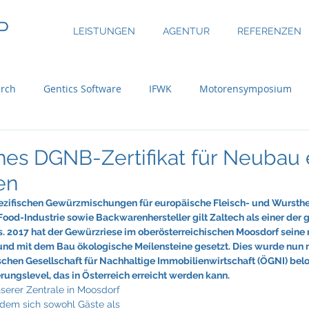
P
LEISTUNGEN
AGENTUR
REFERENZEN
rch
Gentics Software
IFWK
Motorensymposium
inary
ASE Facility Services
Atlas Copco
Austria Real
es DGNB-Zertifikat für Neubau 
en
uer Group
Bossard
BRP-Rotax
Bundesinitiative eMo
zifischen Gewürzmischungen für europäische Fleisch- und Wurstherst
od-Industrie sowie Backwarenhersteller gilt Zaltech als einer der g
. 2017 hat der Gewürzriese im oberösterreichischen Moosdorf seine 
 und mit dem Bau ökologische Meilensteine gesetzt. Dies wurde nun 
ni
CBRE Global Investors
Chefsache
Cool Alps
ischen Gesellschaft für Nachhaltige Immobilienwirtschaft (ÖGNI) beloh
rungslevel, das in Österreich erreicht werden kann.
nserer Zentrale in Moosdorf 
 dem sich sowohl Gäste als 