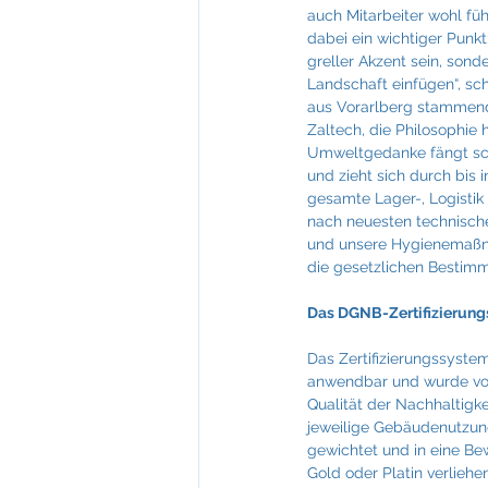
Feuerkultur Wieser
FIABCI
auch Mitarbeiter wohl füh
dabei ein wichtiger Punkt
greller Akzent sein, sond
Landschaft einfügen“, sch
Mevisto
NTT Data
aus Vorarlberg stammend
Zaltech, die Philosophie h
Umweltgedanke fängt sc
und zieht sich durch bis i
gesamte Lager-, Logistik 
nach neuesten technisch
und unsere Hygienemaßn
die gesetzlichen Bestimm
Das DGNB-Zertifizierun
Das Zertifizierungssyste
anwendbar und wurde von 
Qualität der Nachhaltigk
jeweilige Gebäudenutzung
gewichtet und in eine Bew
Gold oder Platin verliehe