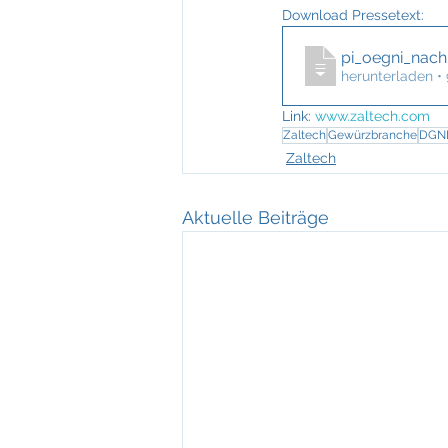
Download Pressetext:
pi_oegni_nachha
herunterladen •
Link:
www.zaltech.com
Zaltech
Gewürzbranche
DGNB
Zaltech
Aktuelle Beiträge