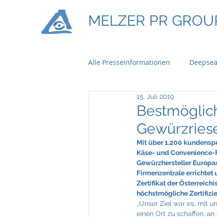
MELZER PR GROU
Alle Presseinformationen
Deepsea
15. Juli 2019
Ontime Logistics
Titan Mach
Bestmöglich
Gewürzries
Bau & Boden Immobilien
Ba
Mit über 1.200 kundenspe
Käse- und Convenience-Fo
Gewürzhersteller Europas
Firmenzentrale errichtet
Braun Lockenhaus
Capgemi
Zertifikat der Österreich
höchstmögliche Zertifizie
„Unser Ziel war es, mit u
einen Ort zu schaffen, an