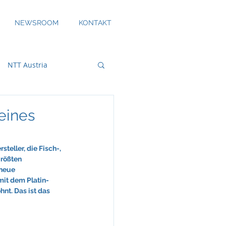
NEWSROOM
KONTAKT
NTT Austria
eines
bility
eller, die Fisch-, 
rößten 
neue 
mit dem Platin-
DS Smith
nt. Das ist das 