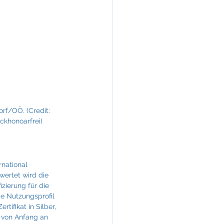
KREINERarchitektur
rf/OÖ. (Credit: 
ckhonoarfrei)
national 
ertet wird die 
zierung für die 
e Nutzungsprofil 
ifikat in Silber, 
f von Anfang an 