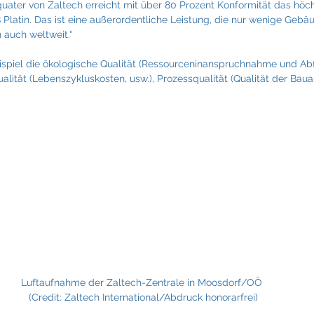
quater von Zaltech erreicht mit über 80 Prozent Konformität das höc
 Platin. Das ist eine außerordentliche Leistung, die nur wenige Gebäud
n auch weltweit.“
spiel die ökologische Qualität (Ressourceninanspruchnahme und A
alität (Lebenszykluskosten, usw.), Prozessqualität (Qualität der Bauau
Luftaufnahme der Zaltech-Zentrale in Moosdorf/OÖ 
(Credit: Zaltech International/Abdruck honorarfrei)