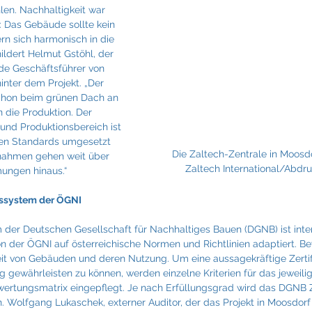
Fraunhofer
Frigologo
GGW Gruber
Innotech
len. Nachhaltigkeit war 
: Das Gebäude sollte kein 
ern sich harmonisch in die 
ildert Helmut Gstöhl, der 
e Geschäftsführer von 
inter dem Projekt. „Der 
hon beim grünen Dach an 
n die Produktion. Der 
und Produktionsbereich ist 
en Standards umgesetzt 
Die Zaltech-Zentrale in Moosdo
ahmen gehen weit über 
Zaltech International/Abdru
ungen hinaus.“
gssystem der ÖGNI
m der Deutschen Gesellschaft für Nachhaltiges Bauen (DGNB) ist inter
der ÖGNI auf österreichische Normen und Richtlinien adaptiert. Bew
eit von Gebäuden und deren Nutzung. Um eine aussagekräftige Zertifi
 gewährleisten zu können, werden einzelne Kriterien für das jeweilig
ertungsmatrix eingepflegt. Je nach Erfüllungsgrad wird das DGNB Zert
n. Wolfgang Lukaschek, externer Auditor, der das Projekt in Moosdor