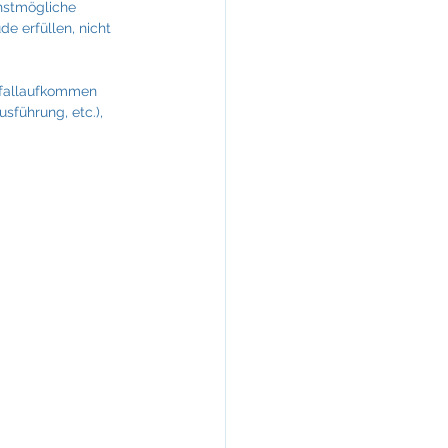
hstmögliche 
e erfüllen, nicht 
bfallaufkommen 
sführung, etc.), 