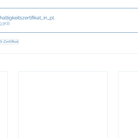
ltigkeitszertifikat_in_pl
.
 93KB
-Zertifikat