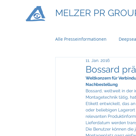
MELZER PR GROU
Alle Presseinformationen
Deepsea
11. Jan. 2016
Ontime Logistics
Titan Mach
Bossard präs
Weltkonzern für Verbindu
Nachbestellung
Bau & Boden Immobilien
Ba
Bossard, weltweit in der 
Montagetechnik tätig, hat
Etikett entwickelt, das 
oder beliebigen Lagerort
Braun Lockenhaus
Capgemi
relevanten Produktinform
Lieferdatum werden trans
Die Benutzer können die 
Montageplatz ganz einfa