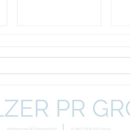
Lindner Recyclingtech setzt
Ulti
auf Last-Mile-
C-T
Logistiksystem von Bossard
International tätiger
Inter
Recyclingspezialist will mit dem
von 
Ausbau von
Schie
Automatisierungsmaßnahmen
Smar
im Zusammenbau die
Produktivität weiter steigern
ZER PR G
Impressum & Datenschutz
© MELZER PR Group