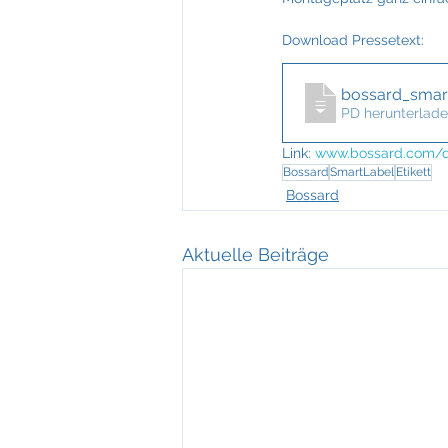
Feuerkultur Wieser
FIABCI
Download Pressetext: 
Mevisto
NTT Data
bossard_smar
PD herunterlade
Link:
www.bossard.com/de
Bossard
SmartLabel
Etikett
Bossard
Aktuelle Beiträge