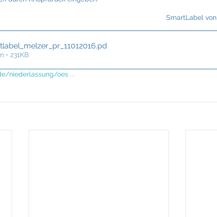
Fraunhofer
Frigologo
GGW Gruber
Innotech
SmartLabel von
tlabel_melzer_pr_11012016
.pd
n • 231KB
/niederlassung/oes ...