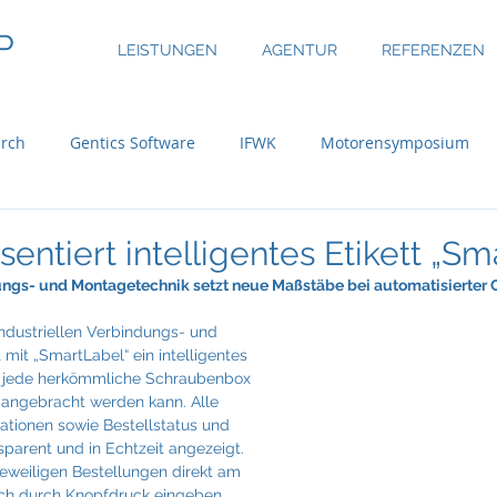
P
LEISTUNGEN
AGENTUR
REFERENZEN
rch
Gentics Software
IFWK
Motorensymposium
inary
ASE Facility Services
Atlas Copco
Austria Real
entiert intelligentes Etikett „Sm
ngs- und Montagetechnik setzt neue Maßstäbe bei automatisierter C
uer Group
Bossard
BRP-Rotax
Bundesinitiative eMo
industriellen Verbindungs- und 
 mit „SmartLabel“ ein intelligentes 
an jede herkömmliche Schraubenbox 
 angebracht werden kann. Alle 
ni
CBRE Global Investors
Chefsache
Cool Alps
ationen sowie Bestellstatus und 
parent und in Echtzeit angezeigt. 
jeweiligen Bestellungen direkt am 
ch durch Knopfdruck eingeben.