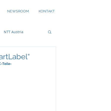
NEWSROOM
KONTAKT
NTT Austria
artLabel“
-Teile-
bility
DS Smith