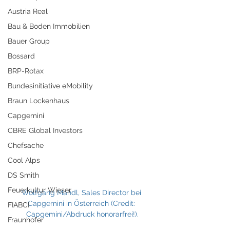
Austria Real
Bau & Boden Immobilien
Bauer Group
Bossard
BRP-Rotax
Bundesinitiative eMobility
Braun Lockenhaus
Capgemini
CBRE Global Investors
Chefsache
Cool Alps
DS Smith
Feuerkultur Wieser
Wolfgang Mandl, Sales Director bei 
Capgemini in Österreich (Credit: 
FIABCI
Capgemini/Abdruck honorarfrei!).
Fraunhofer