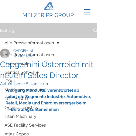
MELZER PR GROUP
Beitrag
Alle Presseinformationen
CAPGEMINI
Alle Presseinformationen
12. Okt. 2020
Capgemini Österreich mit
Deepsearch
Gentics Software
neuem Sales Director
IFWK
Aktualisiert:
18. Jan. 2021
Motorensymposium
Wolfgang Mandl (51) verantwortet ab 
sofort die Segmente Industrie, Automotive, 
NTT Austria
Retail, Media und Energieversorger beim 
Ontime Logistics
IT-Beratungsunternehmen
Titan Machinary
ASE Facility Services
Atlas Copco