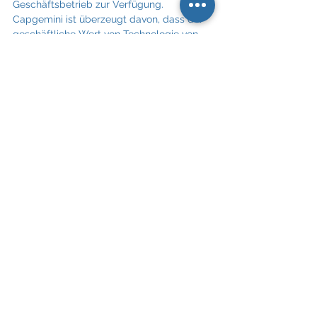
Geschäftsbetrieb zur Verfügung. 
Capgemini ist überzeugt davon, dass der 
geschäftliche Wert von Technologie von 
und durch Menschen entsteht. Das 
multikulturelle Unternehmen ist mit rund 
270.000 Mitarbeitern in 50 Ländern 
weltweit vertreten. Einschließlich Altran 
erzielte die Unternehmensgruppe 2019 
einen kombinierten Umsatz von 17 Mrd. €.
Mehr unter 
www.capgemini.com/at-de/
. 
People matter, results count.
Capgemini
Wolfgang Mandl
Sales Director
Capgemini
Alle ansehen
Aktuelle Beiträge