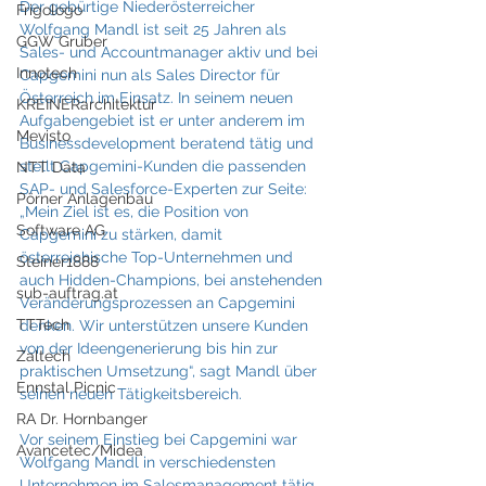
Der gebürtige Niederösterreicher 
Frigologo
Wolfgang Mandl ist seit 25 Jahren als 
GGW Gruber
Sales- und Accountmanager aktiv und bei 
Innotech
Capgemini nun als Sales Director für 
Österreich im Einsatz. In seinem neuen 
KREINERarchitektur
Aufgabengebiet ist er unter anderem im 
Mevisto
Businessdevelopment beratend tätig und 
stellt Capgemini-Kunden die passenden 
NTT Data
SAP- und Salesforce-Experten zur Seite: 
Pörner Anlagenbau
„Mein Ziel ist es, die Position von 
Software AG
Capgemini zu stärken, damit 
österreichische Top-Unternehmen und 
Steiner1888
auch Hidden-Champions, bei anstehenden 
sub-auftrag.at
Veränderungsprozessen an Capgemini 
TTTech
denken. Wir unterstützen unsere Kunden 
von der Ideengenerierung bis hin zur 
Zaltech
praktischen Umsetzung“, sagt Mandl über 
Ennstal Picnic
seinen neuen Tätigkeitsbereich.
RA Dr. Hornbanger
Vor seinem Einstieg bei Capgemini war 
Avancetec/Midea
Wolfgang Mandl in verschiedensten 
Unternehmen im Salesmanagement tätig, 