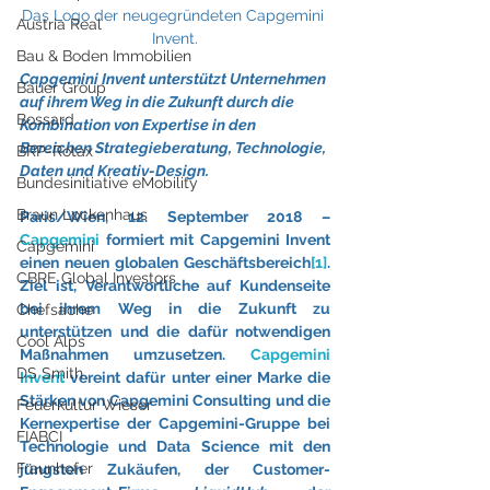
Das Logo der neugegründeten Capgemini 
Austria Real
Invent.
Bau & Boden Immobilien
Capgemini Invent unterstützt Unternehmen 
Bauer Group
auf ihrem Weg in die Zukunft durch die 
Bossard
Kombination von Expertise in den 
Bereichen Strategieberatung, Technologie, 
BRP-Rotax
Daten und Kreativ-Design.
Bundesinitiative eMobility
Braun Lockenhaus
Paris/Wien, 12. September 2018 – 
Capgemini
 formiert mit Capgemini Invent 
Capgemini
einen neuen globalen Geschäftsbereich
[1]
. 
CBRE Global Investors
Ziel ist, Verantwortliche auf Kundenseite 
bei ihrem Weg in die Zukunft zu 
Chefsache
unterstützen und die dafür notwendigen 
Cool Alps
Maßnahmen umzusetzen. 
Capgemini 
DS Smith
Invent
 vereint dafür unter einer Marke die 
Stärken von Capgemini Consulting und die 
Feuerkultur Wieser
Kernexpertise der Capgemini-Gruppe bei 
FIABCI
Technologie und Data Science mit den 
Fraunhofer
jüngsten Zukäufen, der Customer-