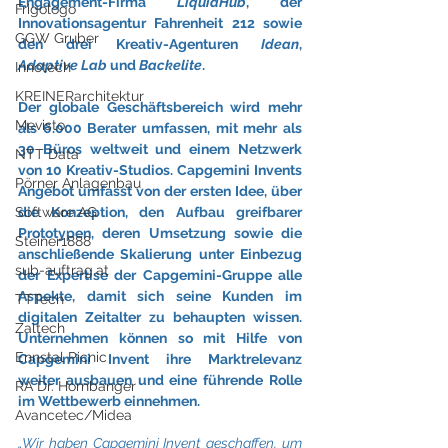
Engagement-Firma 
LiquidHub
, der 
Frigologo
Innovationsagentur Fahrenheit 212 sowie 
GGW Gruber
den drei Kreativ-Agenturen 
Idean
, 
Adaptive Lab
 und 
Backelite
.
Innotech
KREINERarchitektur
Der globale Geschäftsbereich wird mehr 
Mevisto
als 6.000 Berater umfassen, mit mehr als 
30 Büros weltweit und einem Netzwerk 
NTT Data
von 10 Kreativ-Studios. Capgemini Invents 
Pörner Anlagenbau
Angebot umfasst von der ersten Idee, über 
die Konzeption, den Aufbau greifbarer 
Software AG
Prototypen, deren Umsetzung sowie die 
Steiner1888
anschließende Skalierung unter Einbezug 
sub-auftrag.at
der Expertise der Capgemini-Gruppe alle 
Aspekte, damit sich seine Kunden im 
TTTech
digitalen Zeitalter zu behaupten wissen. 
Zaltech
Unternehmen können so mit Hilfe von 
Ennstal Picnic
Capgemini Invent ihre Marktrelevanz 
weiter ausbauen und eine führende Rolle 
RA Dr. Hornbanger
im Wettbewerb einnehmen.
Avancetec/Midea
„Wir haben Capgemini Invent geschaffen, um 