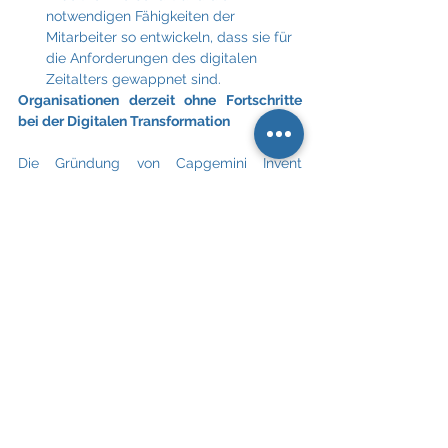
notwendigen Fähigkeiten der 
Mitarbeiter so entwickeln, dass sie für 
die Anforderungen des digitalen 
Zeitalters gewappnet sind.
Organisationen derzeit ohne Fortschritte 
bei der Digitalen Transformation
Die Gründung von Capgemini Invent 
kommt gerade zum richtigen Zeitpunkt: 
Viele Unternehmen fühlen sich aufgrund 
fehlender Digital- und Führungsfähigkeiten 
nicht in der Lage, ihre digitale 
Transformation erfolgreich zu gestalten. 
Dies zeigt eine Studie mit dem Titel 
„
Understanding Digital Mastery Today: 
Why companies are struggling with their 
digital transformations
“. Trotz 
umfangreicher Investitionen in Höhe von 
geplanten mehr als zwei Billionen US-
Dollar bis zum Jahr 2021
[2]
 fühlen sich die 
Unternehmen heute schlechter mit den 