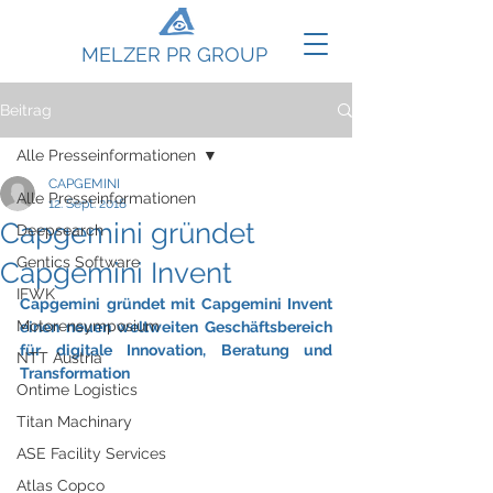
MELZER PR GROUP
Beitrag
Alle Presseinformationen
CAPGEMINI
Alle Presseinformationen
12. Sept. 2018
Capgemini gründet
Deepsearch
Gentics Software
Capgemini Invent
IFWK
Capgemini gründet mit Capgemini Invent 
Motorensymposium
einen neuen weltweiten Geschäftsbereich 
für digitale Innovation, Beratung und 
NTT Austria
Transformation
Ontime Logistics
Titan Machinary
ASE Facility Services
Atlas Copco