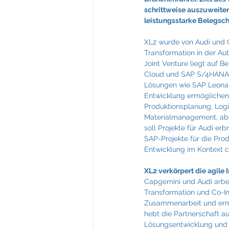
Feuerkultur Wieser
FIABCI
schrittweise auszuweiten
leistungsstarke Belegsc
Mevisto
NTT Data
XL2 wurde von Audi und C
Transformation in der Aut
Joint Venture liegt auf B
Cloud und SAP S/4HANA®,
Lösungen wie SAP Leonard
Entwicklung ermöglichen, 
Produktionsplanung, Logis
Materialmanagement, abd
soll Projekte für Audi er
SAP-Projekte für die Pro
Entwicklung im Kontext 
XL2 verkörpert die agile 
Capgemini und Audi arbeit
Transformation und Co-I
Zusammenarbeit und ermö
hebt die Partnerschaft a
Lösungsentwicklung und ge