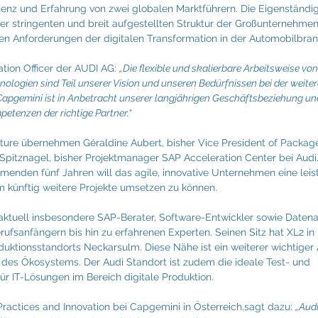
nz und Erfahrung von zwei globalen Marktführern. Die Eigenständigk
r stringenten und breit aufgestellten Struktur der Großunternehmen, 
en Anforderungen der digitalen Transformation in der Automobilbra
ation Officer der AUDI AG: 
„Die flexible und skalierbare Arbeitsweise vo
nologien sind Teil unserer Vision und unseren Bedürfnissen bei der weit
Capgemini ist in Anbetracht unserer langjährigen Geschäftsbeziehung un
tenzen der richtige Partner.“
nture übernehmen Géraldine Aubert, bisher Vice President of Packag
Spitznagel, bisher Projektmanager SAP Acceleration Center bei Audi,
menden fünf Jahren will das agile, innovative Unternehmen eine leis
 künftig weitere Projekte umsetzen zu können.
tuell insbesondere SAP-Berater, Software-Entwickler sowie Datena
ufsanfängern bis hin zu erfahrenen Experten. Seinen Sitz hat XL2 in
duktionsstandorts Neckarsulm. Diese Nähe ist ein weiterer wichtiger
 des Ökosystems. Der Audi Standort ist zudem die ideale Test- und 
IT-Lösungen im Bereich digitale Produktion.
ractices and Innovation bei Capgemini in Österreich,sagt dazu: 
„Audi