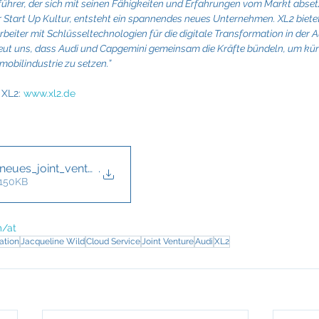
nführer, der sich mit seinen Fähigkeiten und Erfahrungen vom Markt abset
 Start Up Kultur, entsteht ein spannendes neues Unternehmen. XL2 biete
rbeiter mit Schlüsseltechnologien für die digitale Transformation in der 
reut uns, dass Audi und Capgemini gemeinsam die Kräfte bündeln, um kü
obilindustrie zu setzen.”
XL2: 
www.xl2.de
neues_joint_venture_mit_aud
.
 150KB
/at
ation
Jacqueline Wild
Cloud Service
Joint Venture
Audi
XL2