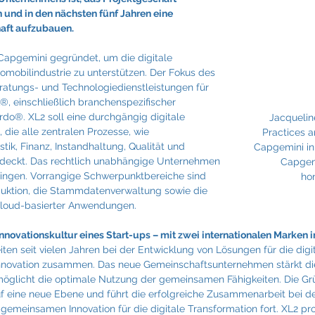
Fraunhofer
Frigologo
GGW Gruber
Innotech
 und in den nächsten fünf Jahren eine 
haft aufzubauen.
apgemini gegründet, um die digitale 
omobilindustrie zu unterstützen. Der Fokus des 
eratungs- und Technologiedienstleistungen für 
 einschließlich branchenspezifischer 
o®. XL2 soll eine durchgängig digitale 
Jacquelin
die alle zentralen Prozesse, wie 
Practices a
tik, Finanz, Instandhaltung, Qualität und 
Capgemini in 
eckt. Das rechtlich unabhängige Unternehmen 
Capgem
bringen. Vorrangige Schwerpunktbereiche sind 
hon
duktion, die Stammdatenverwaltung sowie die 
cloud-basierter Anwendungen.
Innovationskultur eines Start-ups – mit zwei internationalen Marken
en seit vielen Jahren bei der Entwicklung von Lösungen für die digit
nnovation zusammen. Das neue Gemeinschaftsunternehmen stärkt di
glicht die optimale Nutzung der gemeinsamen Fähigkeiten. Die Gr
uf eine neue Ebene und führt die erfolgreiche Zusammenarbeit bei de
meinsamen Innovation für die digitale Transformation fort. XL2 prof