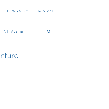
NEWSROOM
KONTAKT
NTT Austria
enture
bility
DS Smith