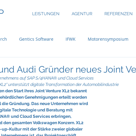
P
LEISTUNGEN
AGENTUR
REFERENZEN
rch
Gentics Software
IFWK
Motorensymposium
inary
ASE Facility Services
Atlas Copco
Austria Real
nd Audi Gründer neues Joint V
ernehmens auf SAP S/4HANA® und Cloud Services
2“ unterstützt digitale Transformation der Automobilindustrie
uer Group
Bossard
BRP-Rotax
Bundesinitiative eMo
en den Start ihres Joint Venture XL2 bekannt 
ehördlichen Genehmigungen erteilt worden 
il die Gründung. Das neue Unternehmen wird 
gitale Technologie und Beratung mit 
ni
CBRE Global Investors
Chefsache
Cool Alps
A® und Cloud Services erbringen, 
nd den gesamten Volkswagen Konzern. XL2 
t-up-Kultur mit der Stärke zweier globaler 
 Unternehmens ist, das Projektgeschäft 