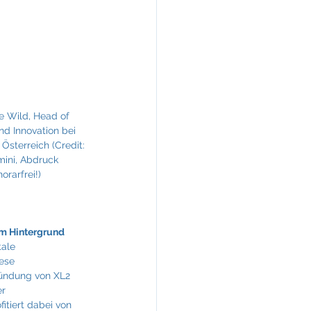
KREINERarchitektur
e Wild, Head of 
nd Innovation bei 
Österreich (Credit: 
ini, Abdruck 
orarfrei!)
 im Hintergrund
ale 
ese 
ündung von XL2 
r 
itiert dabei von 