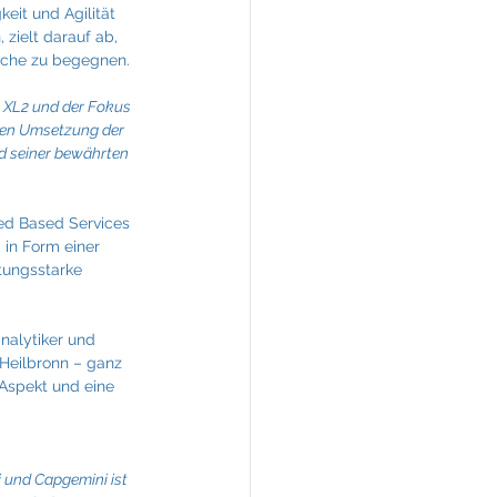
eit und Agilität 
zielt darauf ab, 
nche zu begegnen.
n XL2 und der Fokus 
eren Umsetzung der 
d seiner bewährten 
ed Based Services 
 in Form einer 
tungsstarke 
nalytiker und 
 Heilbronn – ganz 
 Aspekt und eine 
 und Capgemini ist 