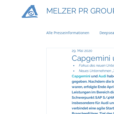
MELZER PR GROU
Alle Presseinformationen
Deepsea
29. Mai 2020
Ontime Logistics
Titan Mach
Capgemini u
Fokus des neuen Unt
Neues Unternehmen „XL
Bau & Boden Immobilien
Ba
Capgemini
 und 
Audi
 hab
gegeben. Nachdem die b
waren, erfolgte Ende Apr
Leistungen im Bereich di
Braun Lockenhaus
Capgemi
Schwerpunkt SAP S/4HAN
insbesondere für Audi u
verbindet eine agile Star
Branchenführer. Ziel des