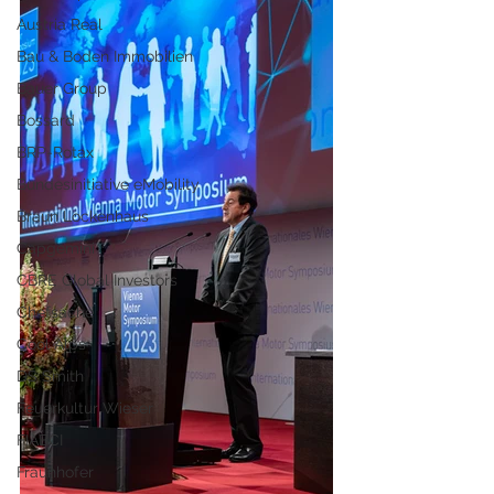
Austria Real
Bau & Boden Immobilien
Bauer Group
Bossard
BRP-Rotax
Bundesinitiative eMobility
Braun Lockenhaus
Capgemini
CBRE Global Investors
Chefsache
Cool Alps
DS Smith
Feuerkultur Wieser
FIABCI
Fraunhofer