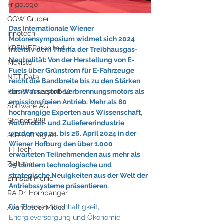
Frigologo
GGW Gruber
Das Internationale Wiener 
Innotech
Motorensymposium widmet sich 2024 
KREINERarchitektur
intensiv dem Thema der Treibhausgas-
Neutralität: Von der Herstellung von E-
Mevisto
Fuels über Grünstrom für E-Fahrzeuge 
NTT Data
reicht die Bandbreite bis zu den Stärken 
Pörner Anlagenbau
des Wasserstoff-Verbrennungsmotors als 
emissionsfreien Antrieb. Mehr als 80 
Software AG
hochrangige Experten aus Wissenschaft, 
Steiner1888
Automobil- und Zuliefererindustrie 
werden von 24. bis 26. April 2024 in der 
sub-auftrag.at
Wiener Hofburg den über 1.000 
TTTech
erwarteten Teilnehmenden aus mehr als 
Zaltech
25 Ländern technologische und 
strategische Neuigkeiten aus der Welt der 
Ennstal Picnic
Antriebssysteme präsentieren. 
RA Dr. Hornbanger
Die Themen Nachhaltigkeit, 
Avancetec/Midea
Energieversorgung und Ökonomie 