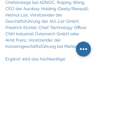
Chefstratege bei ADNOC, Ruiping Wang, 
CEO der Aurobay Holding (Geely/Renault), 
Helmut List, Vorsitzender der 
Geschäftsführung
 der 
AVL List
 GmbH, 
Friedrich Eichler, Chief Technology Officer, 
CNH Industrial Österreich GmbH oder 
Arnd Franz, Vorsitzender der 
Konzerngeschäftsführung bei Mahle.
Ergänzt wird das hochkarätige 
Vortragsprogramm durch eine 
begleitende Fachausstellung, auf der die 
führenden Automobil- und Zulieferfirmen 
neueste Technologien und Entwicklungen 
präsentieren.
Das detaillierte Programm ist online 
hier
 abrufbar, Anmeldungen für das 
Symposium sind online unter 
https://wiener-
motorensymposium.at/anmeldung/
 mögli