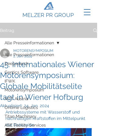
MELZER PR GROUP
Beitrag
Alle Presseinformationen
MOTORENSYMPOSIUM
Alle Presseinformationen
2. Jan. 2024
45. Internationales Wiener
Deepsearch
Gentics Software
Motorensymposium:
IFWK
Globale Mobilitätselite
Motorensymposium
tagt in Wiener Hofburg
NTT Austria
Aktualisiert:
24. Jan. 2024
Ontime Logistics
Antriebssysteme mit Wasserstoff und 
Titan Machinary
nachhaltigen Kraftstoffen im Mittelpunkt 
der Diskussion
ASE Facility Services
Atlas Copco