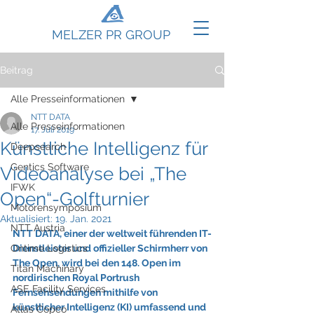
MELZER PR GROUP
Beitrag
Alle Presseinformationen
NTT DATA
Alle Presseinformationen
17. Juli 2019
Künstliche Intelligenz für
Deepsearch
Gentics Software
Videoanalyse bei „The
IFWK
Open“-Golfturnier
Motorensymposium
Aktualisiert:
19. Jan. 2021
NTT Austria
NTT DATA, einer der weltweit führenden IT-
Ontime Logistics
Dienstleister und offizieller Schirmherr von 
The Open, wird bei den 148. Open im 
Titan Machinary
nordirischen Royal Portrush 
ASE Facility Services
Fernsehsendungen mithilfe von 
künstlicher Intelligenz (KI) umfassend und 
Atlas Copco