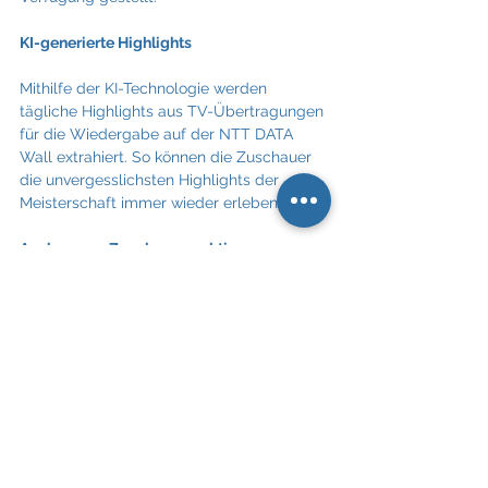
KI-generierte Highlights
Mithilfe der KI-Technologie werden 
tägliche Highlights aus TV-Übertragungen 
für die Wiedergabe auf der NTT DATA 
Wall extrahiert. So können die Zuschauer 
die unvergesslichsten Highlights der 
Meisterschaft immer wieder erleben.
Analyse von Zuschauerreaktionen
Die KI-Technologie analysiert zudem die 
Reaktionen der Zuschauer (anonym 
verarbeitet), die die Live-TV-
Übertragungen auf der NTT DATA Wall 
sehen. Unterstützt wird dies mit einer von 
Affectiva entwickelten Mimik-Analyse-
Anwendung. Die emotionalsten Zuschauer-
Momente werden dann während des 
gesamten Turniers auf die NTT DATA Wall 