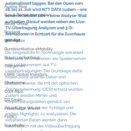
automatisiert taggen. Bei den Open vom 
Austria Real
18. bis 21. Juli wird NTT DATA zudem – wie 
Bau & Boden Immobilien
schon im letzten Jahr – seine Analyse-Wall 
aufstellen. Darauf werden neben der Live-
Bauer Group
TV-Übertragung Analysen und 3-D-
Bossard
Animationen in Echtzeit für die Zuschauer 
gezeigt.
BRP-Rotax
Bundesinitiative eMobility
Die eingesetzte KI-Technologie extrahiert 
Braun Lockenhaus
relevante Informationen wie Spielernamen 
und Lochnummern aus TV-
Capgemini
Liveübertragungen. Die Grundlage dafür 
CBRE Global Investors
bilden zuvor erlernte Daten und 
Chefsache
Bildschirmtexte, die mit der optischen 
Zeichenerkennung (OCR) erfasst wurden. 
Cool Alps
Zudem werden Mimik- und 
DS Smith
Körperhaltungsdaten genutzt, um 
Abschläge, die Art der Schläge und 
Feuerkultur Wieser
andere Highlights zu analysieren. Die 
FIABCI
extrahierten Daten werden dann 
Fraunhofer
automatisch mit der Videoübertragung 