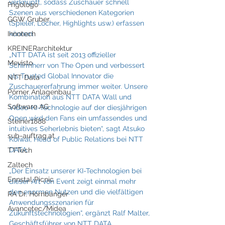
verknüpft, sodass Zuschauer schnell 
Frigologo
Szenen aus verschiedenen Kategorien 
GGW Gruber
(Spieler, Löcher, Highlights usw.) erfassen 
Innotech
können.
KREINERarchitektur
„NTT DATA ist seit 2013 offizieller 
Mevisto
Schirmherr von The Open und verbessert 
als Trusted Global Innovator die 
NTT Data
Zuschauererfahrung immer weiter. Unsere 
Pörner Anlagenbau
Kombination aus NTT DATA Wall und 
Software AG
Video-KI-Technologie auf der diesjährigen 
Open wird den Fans ein umfassendes und 
Steiner1888
intuitives Seherlebnis bieten“, sagt Atsuko 
sub-auftrag.at
Koiwai, Head of Public Relations bei NTT 
DATA. 
TTTech
Zaltech
„Der Einsatz unserer KI-Technologien bei 
Ennstal Picnic
dieser Art von Event zeigt einmal mehr 
den enormen Nutzen und die vielfältigen 
RA Dr. Hornbanger
Anwendungsszenarien für 
Avancetec/Midea
Zukunftstechnologien“, ergänzt Ralf Malter, 
Geschäftsführer von NTT DATA 