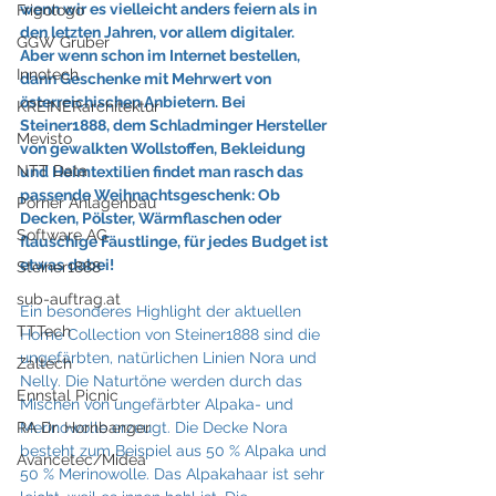
wenn wir es vielleicht anders feiern als in 
Frigologo
den letzten Jahren, vor allem digitaler. 
GGW Gruber
Aber wenn schon im Internet bestellen, 
Innotech
dann Geschenke mit Mehrwert von 
österreichischen Anbietern. Bei 
KREINERarchitektur
Steiner1888, dem Schladminger Hersteller 
Mevisto
von gewalkten Wollstoffen, Bekleidung 
NTT Data
und Heimtextilien findet man rasch das 
passende Weihnachtsgeschenk: Ob 
Pörner Anlagenbau
Decken, Pölster, Wärmflaschen oder 
Software AG
flauschige Fäustlinge, für jedes Budget ist 
etwas dabei!
Steiner1888
sub-auftrag.at
Ein besonderes Highlight der aktuellen 
TTTech
Home Collection von Steiner1888 sind die 
ungefärbten, natürlichen Linien Nora und 
Zaltech
Nelly. Die Naturtöne werden durch das 
Ennstal Picnic
Mischen von ungefärbter Alpaka- und 
RA Dr. Hornbanger
Merinowolle erzeugt. Die Decke Nora 
besteht zum Beispiel aus 50 % Alpaka und 
Avancetec/Midea
50 % Merinowolle. Das Alpakahaar ist sehr 