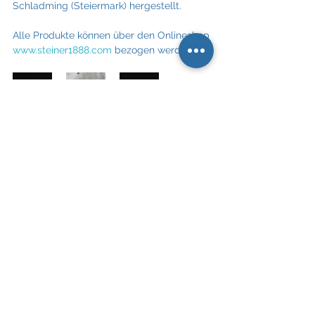
Schladming (Steiermark) hergestellt.
Alle Produkte können über den Onlineshop 
www.steiner1888.com
 bezogen werden.
Download Presseinformation:
geschenkideen_von_steiner1888_nachhaltig
.
herunterladen • 74KB
Link: 
www.steiner1888.com
Steiner1888
Loden
Weihnachten
Geschenkideen
lokal
Steiner1888