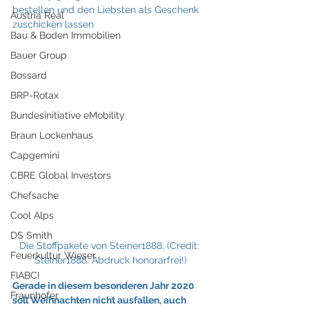
bestellen und den Liebsten als Geschenk 
Austria Real
zuschicken lassen
Bau & Boden Immobilien
Bauer Group
Bossard
BRP-Rotax
Bundesinitiative eMobility
Braun Lockenhaus
Capgemini
CBRE Global Investors
Chefsache
Cool Alps
DS Smith
Die Stoffpakete von Steiner1888; (Credit: 
Feuerkultur Wieser
Steiner1888, Abdruck honorarfrei!)
FIABCI
Gerade in diesem besonderen Jahr 2020 
Fraunhofer
soll Weihnachten nicht ausfallen, auch 