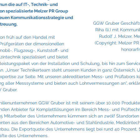
Fraunhofer
Frigologo
GGW Gruber
Innotech
un die auf IT-, Technik- und 
 spezialisierte Melzer PR Group 
 neuen Kommunikationsstrategie und 
GGW Gruber Geschäfts
etreuung.
Riha (li.) mit Kommun
Rudolf J. Melzer, M
on früh auf den Handel mit 
(Copyright: Melzer PR
Prüfgeräten der dimensionellen 
honorarfre
obil-, Flugzeug-, Kunststoff- und 
intechnik spezialisiert und bietet 
eistungspaket von der Installation und Schulung, bis hin zum Service,
 an. „Unser Technikerteam steht unseren Kunden in ganz Österreich, 
xpertise zur Seite. Mit unseren akkreditierten Mess- und Prüflabors 
ng aller Messsysteme und bieten auch Lohnvermessungen an“, erklär
 Gruber.
ilienunternehmen GGW Gruber ist mit seinem über 10.000 Produkt
enden Anbieter für Komplettlösungen im Bereich Mess- und Prüftechni
e 25 Mitarbeiter des Unternehmens kümmern sich an zwölf Standorten
nten aus den Bereichen Automotive- und Stahlindustrie, Medizintech
au. Die Exportquote des Unternehmens liegt bei rund 40 Prozent. Sei
äfte des Unternehmens.