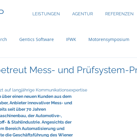
P
LEISTUNGEN
AGENTUR
REFERENZEN
rch
Gentics Software
IFWK
Motorensymposium
inary
ASE Facility Services
Atlas Copco
Austria Real
betreut Mess- und Prüfsystem-P
uer Group
Bossard
BRP-Rotax
Bundesinitiative eMo
t auf langjährige Kommunikationsexpertise
ich über einen neuen Kunden aus dem 
er, Anbieter innovativer Mess- und 
its seit über 70 Jahren 
ni
CBRE Global Investors
Chefsache
Cool Alps
schinenbau, der Automotive-, 
f- & Stahlindustrie. Angesichts der 
im Bereich Automatisierung und 
gte die Geschäftsführung des Wiener 