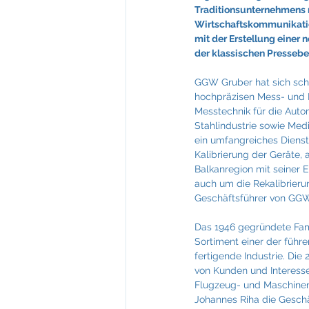
Feuerkultur Wieser
FIABCI
Traditionsunternehmens n
Wirtschaftskommunikation
mit der Erstellung einer
der klassischen Presseb
Mevisto
NTT Data
GGW Gruber hat sich sch
hochpräzisen Mess- und 
Messtechnik für die Autom
Stahlindustrie sowie Mediz
ein umfangreiches Dienstl
Kalibrierung der Geräte,
Balkanregion mit seiner E
auch um die Rekalibrieru
Geschäftsführer von GGW
Das 1946 gegründete Fam
Sortiment einer der führ
fertigende Industrie. Di
von Kunden und Interesse
Flugzeug- und Maschinenb
Johannes Riha die Gesch