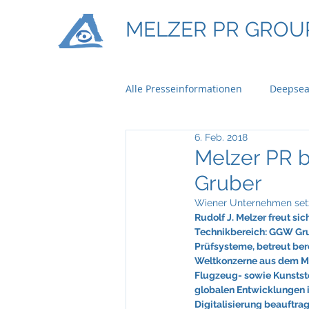
MELZER PR GROU
Alle Presseinformationen
Deepsea
6. Feb. 2018
Ontime Logistics
Titan Mach
Melzer PR 
Gruber
Bau & Boden Immobilien
Ba
Wiener Unternehmen setz
Rudolf J. Melzer freut s
Technikbereich: GGW Grub
Prüfsysteme, betreut bere
Braun Lockenhaus
Capgemi
Weltkonzerne aus dem Ma
Flugzeug- sowie Kunststof
globalen Entwicklungen 
Digitalisierung beauftra