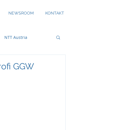
NEWSROOM
KONTAKT
NTT Austria
rofi GGW
bility
DS Smith