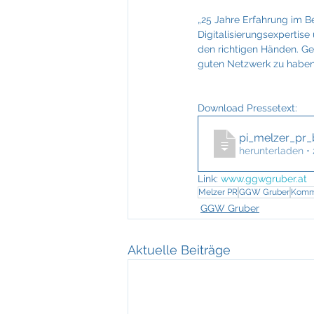
„25 Jahre Erfahrung im Be
Digitalisierungsexpertis
den richtigen Händen. Ge
guten Netzwerk zu haben“
Download Pressetext: 
pi_melzer_pr
herunterladen •
Link:
www.ggwgruber.at
Melzer PR
GGW Gruber
Komm
GGW Gruber
Aktuelle Beiträge