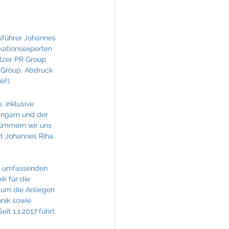
KREINERarchitektur
führer Johannes 
ikationsexperten 
elzer PR Group 
 Group, Abdruck 
i!).
 inklusive 
Ungarn und der 
kümmern wir uns 
t Johannes Riha, 
e umfassenden 
k für die 
 um die Anliegen 
nik sowie 
t 1.1.2017 führt 