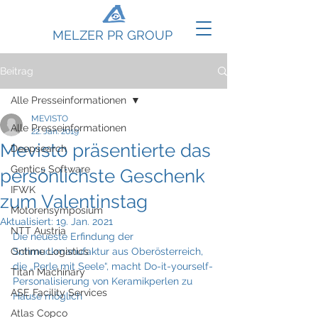
MELZER PR GROUP
Beitrag
Alle Presseinformationen
MEVISTO
Alle Presseinformationen
22. Jan. 2019
Mevisto präsentierte das
Deepsearch
Gentics Software
persönlichste Geschenk
IFWK
zum Valentinstag
Motorensymposium
Aktualisiert:
19. Jan. 2021
NTT Austria
Die neueste Erfindung der 
Ontime Logistics
Schmuckmanufaktur aus Oberösterreich, 
die „Perle mit Seele“, macht Do-it-yourself-
Titan Machinary
Personalisierung von Keramikperlen zu 
ASE Facility Services
Hause möglich
Atlas Copco