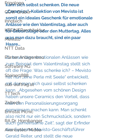
Frigologo
kann sich selbst schenken. Die neue 
„Ceramics“-Kollektion von Mevisto ist 
GGW Gruber
somit ein ideales Geschenk für emotionale 
Innotech
Anlässe wie den Valentinstag, aber auch 
KREINERarchitektur
für Geburtstage oder den Muttertag. Alles 
was man dazu braucht, sind ein paar 
Mevisto
Haare…
NTT Data
Pörner Anlagenbau
Zu besonders emotionalen Anlässen wie 
zum Beispiel dem Valentinstag stellt sich 
Software AG
oft die Frage: Was schenke ich? – Mevisto 
Steiner1888
hat nun „eine Perle mit Seele“ entwickelt, 
mit der man sich quasi selbst schenken 
sub-auftrag.at
kann. „Abgesehen vom schönen Design 
TTTech
haben unsere Ceramics den Vorteil, dass 
Zaltech
man den Personalisierungsvorgang 
gemeinsam machen kann. Man schenkt 
Ennstal Picnic
also nicht nur ein Schmuckstück, sondern 
RA Dr. Hornbanger
auch gemeinsame Zeit“, sagt der Erfinder 
des Systems, Mevisto-Geschäftsführer 
Avancetec/Midea
Gerald Reiter, und stellt die neue 