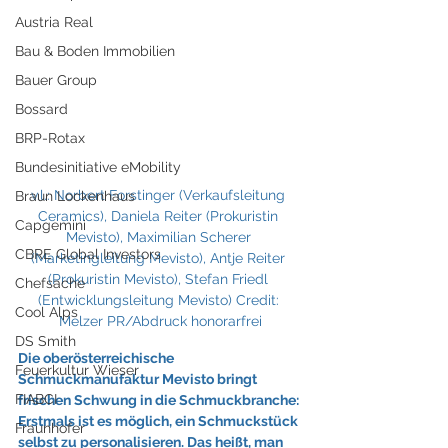
Austria Real
Bau & Boden Immobilien
Bauer Group
Bossard
BRP-Rotax
Bundesinitiative eMobility
v.l.: Norbert Forstinger (Verkaufsleitung 
Braun Lockenhaus
Ceramics), Daniela Reiter (Prokuristin 
Capgemini
Mevisto), Maximilian Scherer 
CBRE Global Investors
(Marketingleitung Mevisto), Antje Reiter 
(Prokuristin Mevisto), Stefan Friedl 
Chefsache
(Entwicklungsleitung Mevisto) Credit: 
Cool Alps
Melzer PR/Abdruck honorarfrei
DS Smith
Die oberösterreichische 
Feuerkultur Wieser
Schmuckmanufaktur Mevisto bringt 
FIABCI
frischen Schwung in die Schmuckbranche: 
Erstmals ist es möglich, ein Schmuckstück 
Fraunhofer
selbst zu personalisieren. Das heißt, man 