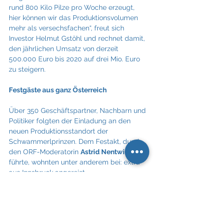
rund 800 Kilo Pilze pro Woche erzeugt, 
hier können wir das Produktionsvolumen 
mehr als versechsfachen“, freut sich 
Investor Helmut Gstöhl und rechnet damit, 
den jährlichen Umsatz von derzeit 
500.000 Euro bis 2020 auf drei Mio. Euro 
zu steigern.  
Festgäste aus ganz Österreich
Über 350 Geschäftspartner, Nachbarn und 
Politiker folgten der Einladung an den 
neuen Produktionsstandort der 
Schwammerlprinzen. Dem Festakt, durch 
den ORF-Moderatorin 
Astrid Nentwich
führte, wohnten unter anderem bei: extra 
aus Innsbruck angereist, 
Universitätsprofessor 
Florian Überall
, 
Ernährungsexperte und Vorstand des 
Instituts für medizinische Biochemie, der 
Bürgermeister der Gemeinde Perschling, 