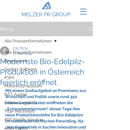
MELZER PR GROUP
Beitrag
Alle Presseinformationen
ZALTECH
Alle Presseinformationen
27. Mai 2019
Modernste Bio-Edelpilz-
Deepsearch
Gentics Software
Produktion in Österreich
IFWK
feierlich eröffnet
Motorensymposium
Mit einem Großaufgebot an Prominenz aus 
NTT Austria
Wirtschaft und Politik sowie rund 350 
Ontime Logistics
interessierten Gästen eröffneten die 
„Schwammerlprinzen“ dieser Tage ihre 
Titan Machinary
neue Produktionsstätte für Bio-Edelpilze 
ASE Facility Services
im niederösterreichischen Perschling. Als 
„Vorzeigebetrieb in Sachen Innovation und 
Atlas Copco