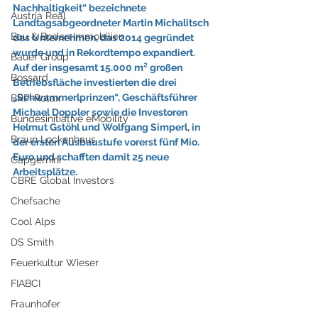
Nachhaltigkeit“ bezeichnete 
Austria Real
Landtagsabgeordneter Martin Michalitsch 
Bau & Boden Immobilien
das Unternehmen, das 2014 gegründet 
wurde und in Rekordtempo expandiert. 
Bauer Group
Auf der insgesamt 15.000 m² großen 
Bossard
Betriebsfläche investierten die drei 
„Schwammerlprinzen“, Geschäftsführer 
BRP-Rotax
Michael Doppler sowie die Investoren 
Bundesinitiative eMobility
Helmut Gstöhl und Wolfgang Simperl, in 
Braun Lockenhaus
der ersten Ausbaustufe vorerst fünf Mio. 
Euro und schafften damit 25 neue 
Capgemini
Arbeitsplätze.
CBRE Global Investors
Chefsache
Cool Alps
DS Smith
Feuerkultur Wieser
FIABCI
Fraunhofer