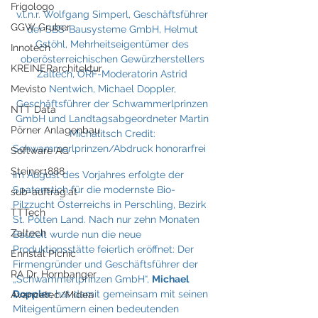
Frigologo
v.l.n.r. Wolfgang Simperl, Geschäftsführer 
GGW Gruber
der SBS-Bausysteme GmbH, Helmut 
Gstöhl, Mehrheitseigentümer des 
Innotech
oberösterreichischen Gewürzherstellers 
KREINERarchitektur
Zaltech, ORF-Moderatorin Astrid 
Mevisto
Nentwich, Michael Doppler, 
Geschäftsführer der Schwammerlprinzen 
NTT Data
GmbH und Landtagsabgeordneter Martin 
Pörner Anlagenbau
Michalitsch Credit: 
Schwammerlprinzen/Abdruck honorarfrei   
Software AG
Steiner1888
Im August des Vorjahres erfolgte der 
Spatenstich für die modernste Bio-
sub-auftrag.at
Pilzzucht Österreichs in Perschling, Bezirk 
TTTech
St. Pölten Land. Nach nur zehn Monaten 
Zaltech
Bauzeit wurde nun die neue 
Produktionsstätte feierlich eröffnet: Der 
Ennstal Picnic
Firmengründer und Geschäftsführer der 
RA Dr. Hornbanger
„Schwammerlprinzen GmbH“, 
Michael 
Doppler
, hat damit gemeinsam mit seinen 
Avancetec/Midea
Miteigentümern einen bedeutenden 