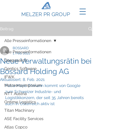
MELZER PR GROUP
Beitrag
Alle Presseinformationen
BOSSARD
Alle Presseinformationen
1. Feb. 2021
Neue Verwaltungsrätin bei
Deepsearch
Gentics Software
Bossard Holding AG
IFWK
Aktualisiert:
8. Feb. 2021
Motorensymposium
Petra Maria Ehmann kommt von Google 
zum Schweizer Industrie- und 
NTT Austria
Logistikkonzern, der seit 35 Jahren bereits 
Ontime Logistics
auch in Österreich aktiv ist
Titan Machinary
ASE Facility Services
Atlas Copco