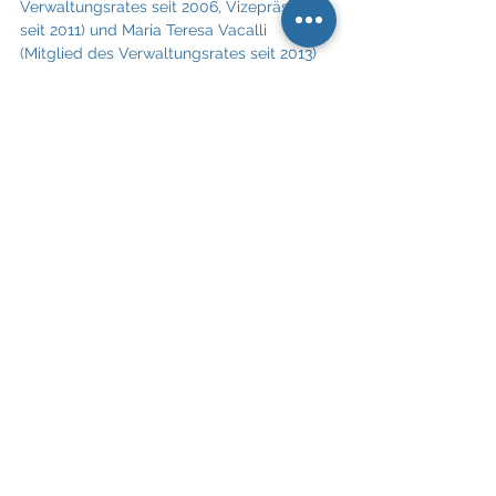
Verwaltungsrates seit 2006, Vizepräsident 
seit 2011) und Maria Teresa Vacalli 
(Mitglied des Verwaltungsrates seit 2013) 
dankt der Verwaltungsrat herzlich für die 
sehr engagierte, nachhaltige und gefreute 
Zusammenarbeit zugunsten aller 
Anspruchskreise der Bossard Gruppe.
Download Pressetext: 
PI Neue Verwaltungsrätin bei Bossard Hol
.
herunterladen • 16KB
Über Bossard
Karriere
Bossard
Industrie- und Logistik
Petra Maria Ehmann
Bossard
Alle ansehen
Aktuelle Beiträge