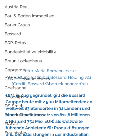
Austria Real
Bau & Boden Immobilien
Bauer Group
Bossard
BRP-Rotax
Bundesinitiative eMobility
Braun Lockenhaus
Capgemini
Petra Maria Ehmann, neue 
Verwaltungsrätin bei Bossard Holding AG 
CBRE Global Investors
(Credit: Bossard/Abdruck honorarfrei)
Chefsache
1831 in Zug gegründet, gilt die Bossard 
Cool Alps
Gruppe heute mit 2.500 Mitarbeitenden an 
DS Smith
weltweit 83 Standorten in 31 Ländern und 
einem Gesamtumsatz von 812,8 Millionen 
Feuerkultur Wieser
CHF (rund 751 Mio. EUR) als weltweite 
FIABCI
führende Anbieterin für Produktlösungen 
Fraunhofer
und Dienstleistungen in der industriellen 