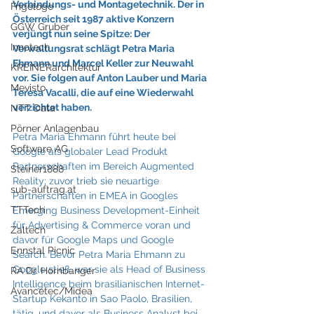
Verbindungs- und Montagetechnik. Der in 
Frigologo
Österreich seit 1987 aktive Konzern 
GGW Gruber
verjüngt nun seine Spitze: Der 
Innotech
Verwaltungsrat schlägt Petra Maria 
Ehmann und Marcel Keller zur Neuwahl 
KREINERarchitektur
vor. Sie folgen auf Anton Lauber und Maria 
Mevisto
Teresa Vacalli, die auf eine Wiederwahl 
verzichtet haben.
NTT Data
Pörner Anlagenbau
Petra Maria Ehmann führt heute bei 
Software AG
Google als globaler Lead Produkt 
Partnerschaften im Bereich Augmented 
Steiner1888
Reality; zuvor trieb sie neuartige 
sub-auftrag.at
Partnerschaften in EMEA in Googles 
TTTech
Emerging Business Development-Einheit 
für Advertising & Commerce voran und 
Zaltech
davor für Google Maps und Google 
Ennstal Picnic
Search. Bevor Petra Maria Ehmann zu 
Google stieß, war sie als Head of Business 
RA Dr. Hornbanger
Intelligence beim brasilianischen Internet-
Avancetec/Midea
Startup Kekanto in Sao Paolo, Brasilien, 
tätig, und davor als Business Analyst bei 