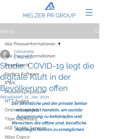
MELZER PR GROUP
Beitrag
Alle Presseinformationen
CAPGEMINI
Alle Presseinformationen
5. Mai 2020
Studie: COVID-19 legt die
Deepsearch
Gentics Software
digitale Kluft in der
IFWK
Bevölkerung offen
Motorensymposium
Aktualisiert:
21. Jan. 2021
NTT Austria
Der öffentliche und der private Sektor 
Ontime Logistics
müssen jetzt handeln, um soziale 
Ausgrenzung zu bekämpfen und 
Titan Machinary
Menschen, die offline sind, berufliche 
ASE Facility Services
Aufstiegschancen zu ermöglichen
Atlas Copco