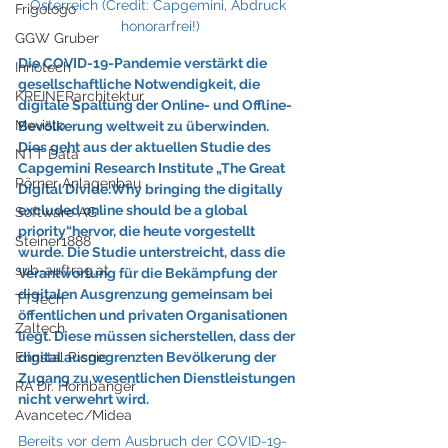
Österreich (Credit: Capgemini, Abdruck 
Frigologo
honorarfrei!)
GGW Gruber
Die COVID-19-Pandemie verstärkt die 
Innotech
gesellschaftliche Notwendigkeit, die 
KREINERarchitektur
digitale Spaltung der Online- und Offline-
Mevisto
Bevölkerung weltweit zu überwinden. 
Dies geht aus der aktuellen Studie des 
NTT Data
Capgemini Research Institute „The Great 
Pörner Anlagenbau
Digital Divide:Why bringing the digitally 
excluded online should be a global 
Software AG
priority“hervor, die heute vorgestellt 
Steiner1888
wurde. Die Studie unterstreicht, dass die 
sub-auftrag.at
Verantwortung für die Bekämpfung der 
digitalen Ausgrenzung gemeinsam bei 
TTTech
öffentlichen und privaten Organisationen 
Zaltech
liegt. Diese müssen sicherstellen, dass der 
digital ausgegrenzten Bevölkerung der 
Ennstal Picnic
Zugang zu wesentlichen Dienstleistungen 
RA Dr. Hornbanger
nicht verwehrt wird.
Avancetec/Midea
Bereits vor dem Ausbruch der COVID-19-