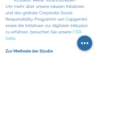
Um mehr über unsere lokalen Initiativen 
und das globale Corporate Social 
Responsibility-Programm von Capgemini 
sowie die Initiativen zur digitalen Inklusion 
zu erfahren, besuchen Sie unsere 
CSR-
Seite
.
Zur Methode der Studie
Für die Studie wurden über 5.000 
Personen in Deutschland, Frankreich, 
Großbritannien, Indien, Schweden und den 
Vereinigten Staaten befragt. Der 
Befragungszeitraum war Dezember 2019 
bis Februar 2020.
Um Erkenntnisse über die Online-
Bevölkerung zu erhalten, führte das 
Institut eine Online-Umfrage unter 
3.750 Personen durch, von denen 56 
Prozent in Armut und 44 Prozent nicht 
in Armut leben.