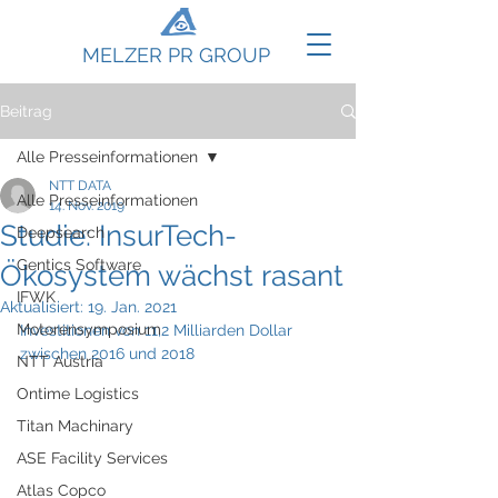
MELZER PR GROUP
Beitrag
Alle Presseinformationen
NTT DATA
Alle Presseinformationen
14. Nov. 2019
Studie: InsurTech-
Deepsearch
Gentics Software
Ökosystem wächst rasant
IFWK
Aktualisiert:
19. Jan. 2021
Motorensymposium
Investitionen von 11,2 Milliarden Dollar 
zwischen 2016 und 2018
NTT Austria
Ontime Logistics
Titan Machinary
ASE Facility Services
Atlas Copco