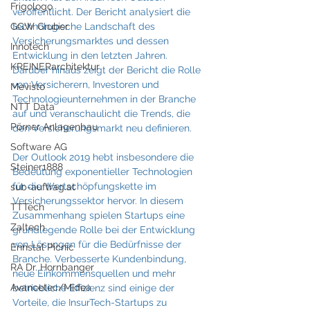
Frigologo
veröffentlicht. Der Bericht analysiert die 
GGW Gruber
technologische Landschaft des 
Versicherungsmarktes und dessen 
Innotech
Entwicklung in den letzten Jahren. 
KREINERarchitektur
Darüber hinaus zeigt der Bericht die Rolle 
von Versicherern, Investoren und 
Mevisto
Technologieunternehmen in der Branche 
NTT Data
auf und veranschaulicht die Trends, die 
Pörner Anlagenbau
den Versicherungsmarkt neu definieren.
Software AG
Der Outlook 2019 hebt insbesondere die 
Steiner1888
Bedeutung exponentieller Technologien 
für die Wertschöpfungskette im 
sub-auftrag.at
Versicherungssektor hervor. In diesem 
TTTech
Zusammenhang spielen Startups eine 
Zaltech
grundlegende Rolle bei der Entwicklung 
von Lösungen für die Bedürfnisse der 
Ennstal Picnic
Branche. Verbesserte Kundenbindung, 
RA Dr. Hornbanger
neue Einkommensquellen und mehr 
Avancetec/Midea
betriebliche Effizienz sind einige der 
Vorteile, die InsurTech-Startups zu 