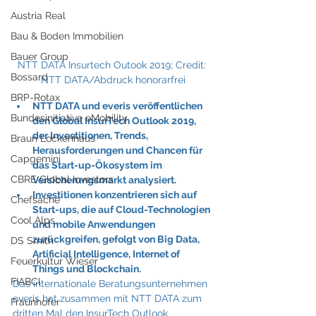
Austria Real
Bau & Boden Immobilien
Bauer Group
NTT DATA Insurtech Outook 2019; Credit: 
Bossard
NTT DATA/Abdruck honorarfrei
BRP-Rotax
NTT DATA und everis veröffentlichen 
Bundesinitiative eMobility
den Global InsurTech Outlook 2019, 
der Investitionen, Trends, 
Braun Lockenhaus
Herausforderungen und Chancen für 
Capgemini
das Start-up-Ökosystem im 
CBRE Global Investors
Versicherungsmarkt analysiert.
Investitionen konzentrieren sich auf 
Chefsache
Start-ups, die auf Cloud-Technologien 
Cool Alps
und mobile Anwendungen 
zurückgreifen, gefolgt von Big Data, 
DS Smith
Artificial Intelligence, Internet of 
Feuerkultur Wieser
Things und Blockchain.
FIABCI
Das internationale Beratungsunternehmen 
everis hat zusammen mit NTT DATA zum 
Fraunhofer
dritten Mal den InsurTech Outlook 