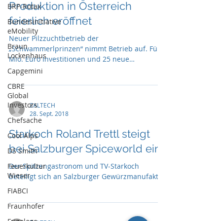
Produktion in Österreich
BRP-Rotax
feierlich eröffnet
Bundesinitiative
eMobility
Neuer Pilzzuchtbetrieb der
Braun
„Schwammerlprinzen“ nimmt Betrieb auf. Fünf
Lockenhaus
Mio. Euro Investitionen und 25 neue
Arbeitsplätze in Perschling
Capgemini
CBRE
Global
Investors
ZALTECH
28. Sept. 2018
Chefsache
Starkoch Roland Trettl steigt
Cool Alps
bei Salzburger Spiceworld ein
DS Smith
Feuerkultur
Der Spitzengastronom und TV-Starkoch
Wieser
beteiligt sich an Salzburger Gewürzmanufaktur
FIABCI
Fraunhofer