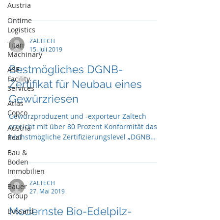
Austria
Ontime
Logistics
ZALTECH
Titan
15. Juli 2019
Machinary
Bestmögliches DGNB-
ASE
Facility
Zertifikat für Neubau eines
Services
Gewürzriesen
Atlas
Copco
Gewürzproduzent und -exporteur Zaltech
erreicht mit über 80 Prozent Konformität das
Austria
höchstmögliche Zertifizierungslevel „DGNB
Real
Platin“
Bau &
Boden
Immobilien
ZALTECH
Bauer
27. Mai 2019
Group
Modernste Bio-Edelpilz-
Bossard