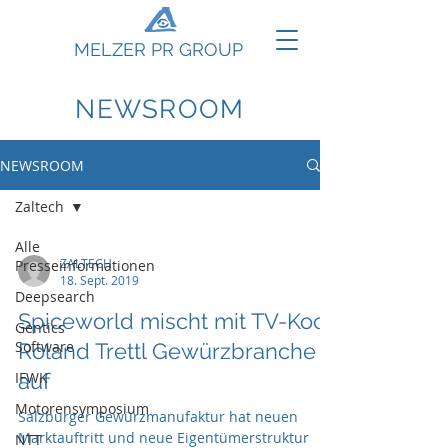
MELZER PR GROUP
NEWSROOM
NEWSROOM
Zaltech
Alle
ZALTECH
Presseinformationen
18. Sept. 2019
Deepsearch
Spiceworld mischt mit TV-Koch
Gentics
Software
Roland Trettl Gewürzbranche
IFWK
auf
Motorensymposium
Salzburger Gewürzmanufaktur hat neuen
Marktauftritt und neue Eigentümerstruktur
NTT