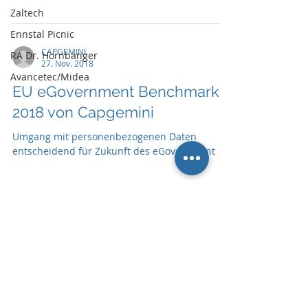
Zaltech
Ennstal Picnic
CAPGEMINI
RA Dr. Hornbanger
27. Nov. 2018
Avancetec/Midea
EU eGovernment Benchmark
2018 von Capgemini
Umgang mit personenbezogenen Daten
entscheidend für Zukunft des eGovernment
CAPGEMINI
19. März 2018
Europäische Kommission
erteilt Capgemini Zuschlag für
EU-Datenportal