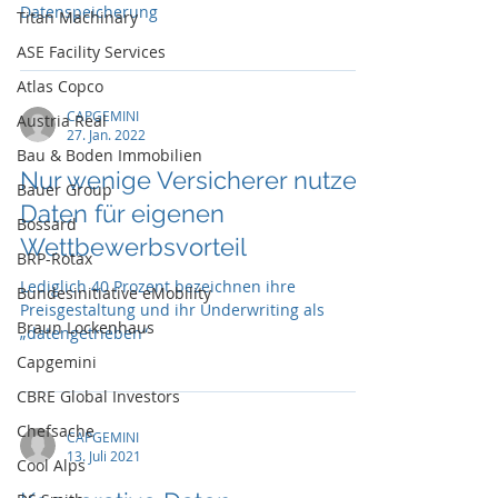
Datenspeicherung
Titan Machinary
ASE Facility Services
Atlas Copco
CAPGEMINI
Austria Real
27. Jan. 2022
Bau & Boden Immobilien
Nur wenige Versicherer nutzen
Bauer Group
Daten für eigenen
Bossard
Wettbewerbsvorteil
BRP-Rotax
Lediglich 40 Prozent bezeichnen ihre
Bundesinitiative eMobility
Preisgestaltung und ihr Underwriting als
Braun Lockenhaus
„datengetrieben“
Capgemini
CBRE Global Investors
Chefsache
CAPGEMINI
13. Juli 2021
Cool Alps