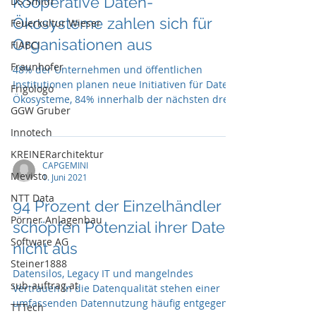
Kooperative Daten-
DS Smith
Ökosysteme zahlen sich für
Feuerkultur Wieser
Organisationen aus
FIABCI
Fraunhofer
48% der Unternehmen und öffentlichen
Institutionen planen neue Initiativen für Daten-
Frigologo
Ökosysteme, 84% innerhalb der nächsten drei
GGW Gruber
Jahre
Innotech
KREINERarchitektur
CAPGEMINI
Mevisto
1. Juni 2021
NTT Data
94 Prozent der Einzelhändler
Pörner Anlagenbau
schöpfen Potenzial ihrer Daten
Software AG
nicht aus
Steiner1888
Datensilos, Legacy IT und mangelndes
sub-auftrag.at
Vertrauen in die Datenqualität stehen einer
umfassenden Datennutzung häufig entgegen
TTTech