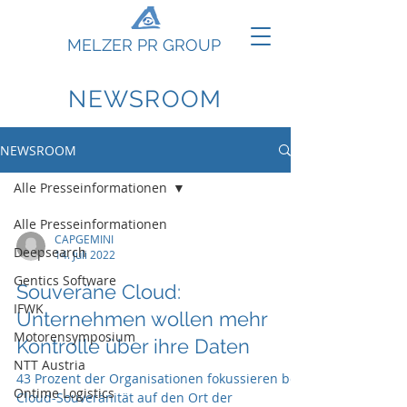
MELZER PR GROUP
NEWSROOM
NEWSROOM
Alle Presseinformationen
Alle Presseinformationen
CAPGEMINI
Deepsearch
14. Juli 2022
Gentics Software
Souveräne Cloud:
IFWK
Unternehmen wollen mehr
Motorensymposium
Kontrolle über ihre Daten
NTT Austria
43 Prozent der Organisationen fokussieren bei
Ontime Logistics
Cloud-Souveränität auf den Ort der