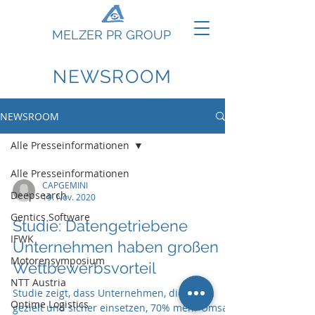
MELZER PR GROUP
NEWSROOM
NEWSROOM
Alle Presseinformationen
Alle Presseinformationen
CAPGEMINI
Deepsearch
19. Nov. 2020
Gentics Software
Studie: Datengetriebene
IFWK
Unternehmen haben großen
Motorensymposium
Wettbewerbsvorteil
NTT Austria
Studie zeigt, dass Unternehmen, die Daten
Ontime Logistics
gezielt und sicher einsetzen, 70% mehr Umsatz