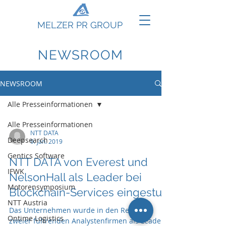
MELZER PR GROUP
NEWSROOM
NEWSROOM
Alle Presseinformationen
Alle Presseinformationen
NTT DATA
Deepsearch
9. Jan. 2019
Gentics Software
NTT DATA von Everest und
IFWK
NelsonHall als Leader bei
Motorensymposium
Blockchain-Services eingestuft
NTT Austria
Das Unternehmen wurde in den Reports
Ontime Logistics
zweier führenden Analystenfirmen als Leader