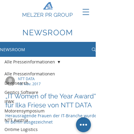
MELZER PR GROUP
NEWSROOM
NEWSROOM
Alle Presseinformationen
Alle Presseinformationen
NTT DATA
Deepsearch
13. Nov. 2017
Gentics Software
„IT Women of the Year Award“
IFWK
für Ilka Friese von NTT DATA
Motorensymposium
Herausragende Frauen der IT-Branche wurden
NTT Austria
in Berlin ausgezeichnet
Ontime Logistics