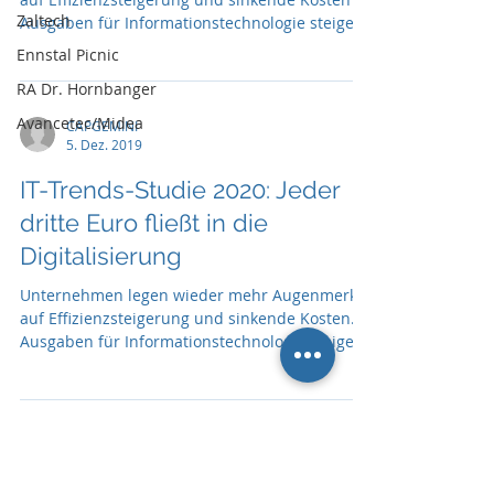
Zaltech
Ausgaben für Informationstechnologie steigen
Ennstal Picnic
RA Dr. Hornbanger
Avancetec/Midea
CAPGEMINI
5. Dez. 2019
IT-Trends-Studie 2020: Jeder
dritte Euro fließt in die
Digitalisierung
Unternehmen legen wieder mehr Augenmerk
auf Effizienzsteigerung und sinkende Kosten.
Ausgaben für Informationstechnologie steigen.
CAPGEMINI
22. Feb. 2018