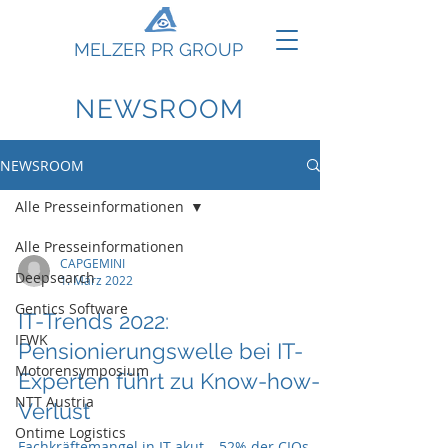
MELZER PR GROUP
NEWSROOM
NEWSROOM
Alle Presseinformationen
Alle Presseinformationen
CAPGEMINI
Deepsearch
1. März 2022
Gentics Software
IT-Trends 2022:
IFWK
Pensionierungswelle bei IT-
Motorensymposium
Experten führt zu Know-how-
NTT Austria
Verlust
Ontime Logistics
Fachkräftemangel in IT akut – 52% der CIOs