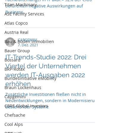
Titan Machinary
befürchten negative Auswirkungen auf
Business
ASE Facility Services
Atlas Copco
Austria Real
CAPGEMINI
Bau & Boden Immobilien
7. Dez. 2021
Bauer Group
IT-Trends-Studie 2022: Drei
Bossard
Viertel der Unternehmen
BRP-Rotax
werden IT-Ausgaben 2022
Bundesinitiative eMobility
erhöhen
Braun Lockenhaus
Zusätzliche Investitionen fließen nicht in
Capgemini
Neuentwicklungen, sondern in Modernisierung
CBRE Global Investors
bestehender Systeme
Chefsache
Cool Alps