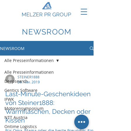
MELZER PR GROUP
NEWSROOM
NEWSROOM
Alle Presseinformationen
Alle Presseinformationen
STEINER1888
Deepsearch
26. Nov. 2019
Gentics Software
Last-Minute-Geschenkideen
IFWK
von Steiner1888:
Motorensymposium
Wärmflaschen, Decken oder
NTT Austria
Kissen
Ontime Logistics
Für Oma, Mama oder die beste Freundin: Ein