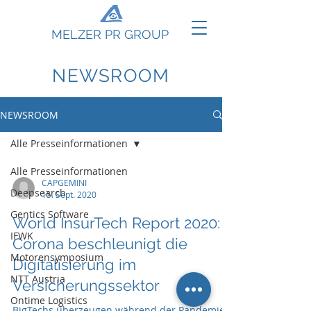
MELZER PR GROUP
NEWSROOM
NEWSROOM
Alle Presseinformationen
Alle Presseinformationen
CAPGEMINI
Deepsearch
15. Sept. 2020
Gentics Software
World InsurTech Report 2020:
IFWK
Corona beschleunigt die
Motorensymposium
Digitalisierung im
NTT Austria
Versicherungssektor
Ontime Logistics
BigTechs überzeugen während der Pandemie