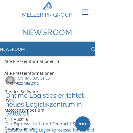
MELZER PR GROUP
NEWSROOM
NEWSROOM
Alle Presseinformationen
Alle Presseinformationen
ONTIME LOGISTICS
Deepsearch
22. Mai 2015
Gentics Software
Ontime Logistics errichtet
IFWK
neues Logistikzentrum in
Motorensymposium
Sattledt
NTT Austria
Der Express-, Luft- und Seefracht-Spezialist
Ontime Logistics
gestaltet künftig Logistikprozesse für Handel