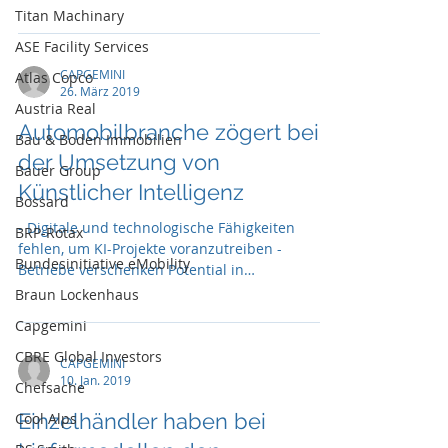
zu investieren.
Titan Machinary
ASE Facility Services
CAPGEMINI
Atlas Copco
26. März 2019
Austria Real
Automobilbranche zögert bei
Bau & Boden Immobilien
der Umsetzung von
Bauer Group
Künstlicher Intelligenz
Bossard
- Digitale und technologische Fähigkeiten
BRP-Rotax
fehlen, um KI-Projekte voranzutreiben -
Bundesinitiative eMobility
Betriebe verschenken Potential in
Milllionenhöhe
Braun Lockenhaus
Capgemini
CBRE Global Investors
CAPGEMINI
10. Jan. 2019
Chefsache
Einzelhändler haben bei
Cool Alps