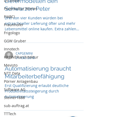
Liefermodellen den
DS Smith
Schwarzen Peter
Feuerkultur Wieser
FIABCI
Drei von vier Kunden würden bei
extraschneller Lieferung öfter und mehr
Fraunhofer
Lebensmittel online kaufen. Extra zahlen
Frigologo
möchten dafür aber ...
GGW Gruber
Innotech
CAPGEMINI
KREINERarchitektur
31. Okt. 2018
Mevisto
Automatisierung braucht
NTT Data
Mitarbeiterbefähigung
Pörner Anlagenbau
Erst Qualifizierung erlaubt deutliche
Software AG
Produktivitätssteigerung durch
Automatisierung
Steiner1888
sub-auftrag.at
TTTech