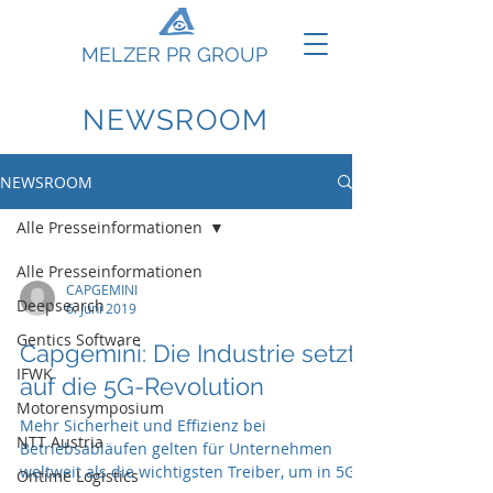
MELZER PR GROUP
NEWSROOM
NEWSROOM
Alle Presseinformationen
Alle Presseinformationen
CAPGEMINI
Deepsearch
6. Juni 2019
Gentics Software
Capgemini: Die Industrie setzt
IFWK
auf die 5G-Revolution
Motorensymposium
Mehr Sicherheit und Effizienz bei
NTT Austria
Betriebsabläufen gelten für Unternehmen
weltweit als die wichtigsten Treiber, um in 5G
Ontime Logistics