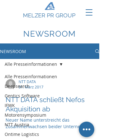
MELZER PR GROUP
NEWSROOM
NEWSROOM
Alle Presseinformationen
Alle Presseinformationen
NTT DATA
Deepsearch
31. März 2017
Gentics Software
NTT DATA schließt Nefos
IFWK
Akquisition ab
Motorensymposium
Neuer Name unterstreicht das
NTT Austria
Zusammenwachsen beider Unternehmen
Ontime Logistics