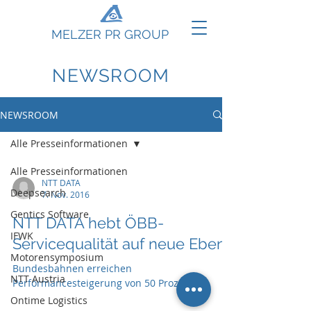
MELZER PR GROUP
NEWSROOM
NEWSROOM
Alle Presseinformationen
Alle Presseinformationen
NTT DATA
Deepsearch
7. Nov. 2016
Gentics Software
NTT DATA hebt ÖBB-
IFWK
Servicequalität auf neue Ebene
Motorensymposium
Bundesbahnen erreichen
NTT Austria
Performancesteigerung von 50 Prozent
Ontime Logistics