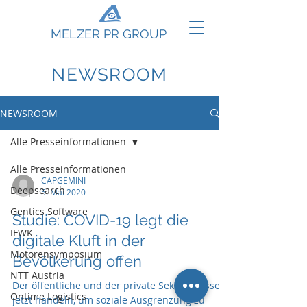
MELZER PR GROUP
NEWSROOM
NEWSROOM
Alle Presseinformationen
Alle Presseinformationen
CAPGEMINI
Deepsearch
5. Mai 2020
Gentics Software
Studie: COVID-19 legt die
IFWK
digitale Kluft in der
Motorensymposium
Bevölkerung offen
NTT Austria
Der öffentliche und der private Sektor müssen
Ontime Logistics
jetzt handeln, um soziale Ausgrenzung zu