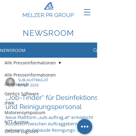
MELZER PR GROUP
NEWSROOM
NEWSROOM
Alle Presseinformationen
Alle Presseinformationen
SUB-AUFTRAG.AT
Deepsearch
6. Apr. 2020
Gentics Software
„Job-Tinder“ für Desinfektions-
IFWK
und Reinigungspersonal
Motorensymposium
Neue Plattform „sub-auftrag.at“ ermöglicht
NTT Austria
Austausch zwischen Auftraggebern und -
nehmern im Gebäude-Reinigungs- und
Ontime Logistics