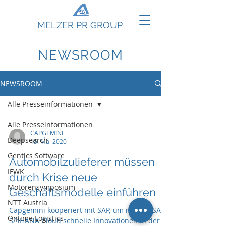
MELZER PR GROUP
NEWSROOM
NEWSROOM
Alle Presseinformationen
Alle Presseinformationen
CAPGEMINI
Deepsearch
15. Mai 2020
Gentics Software
Automobilzulieferer müssen
IFWK
durch Krise neue
Motorensymposium
Geschäftsmodelle einführen
NTT Austria
Capgemini kooperiert mit SAP, um mit der SAP
Ontime Logistics
S/4HANA Cloud schnelle Innovationen in der