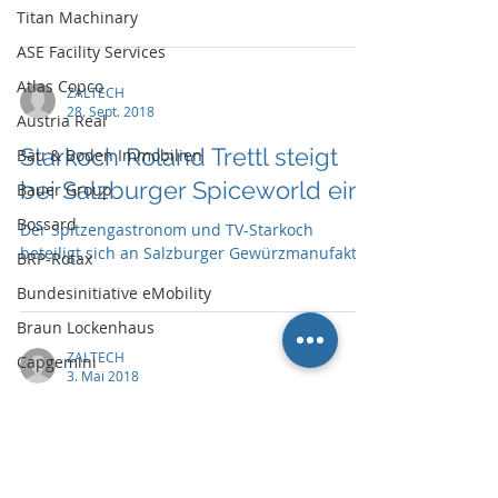
Titan Machinary
ASE Facility Services
Atlas Copco
ZALTECH
28. Sept. 2018
Austria Real
Starkoch Roland Trettl steigt
Bau & Boden Immobilien
bei Salzburger Spiceworld ein
Bauer Group
Bossard
Der Spitzengastronom und TV-Starkoch
beteiligt sich an Salzburger Gewürzmanufaktur
BRP-Rotax
Bundesinitiative eMobility
Braun Lockenhaus
ZALTECH
Capgemini
3. Mai 2018
CBRE Global Investors
Zwei österreichische
Chefsache
Gewürzspezialisten bündeln
Cool Alps
ihre Kräfte