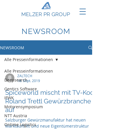
MELZER PR GROUP
NEWSROOM
NEWSROOM
Alle Presseinformationen
Alle Presseinformationen
ZALTECH
Deepsearch
18. Sept. 2019
Gentics Software
Spiceworld mischt mit TV-Koch
IFWK
Roland Trettl Gewürzbranche
Motorensymposium
auf
NTT Austria
Salzburger Gewürzmanufaktur hat neuen
Ontime Logistics
Marktauftritt und neue Eigentümerstruktur