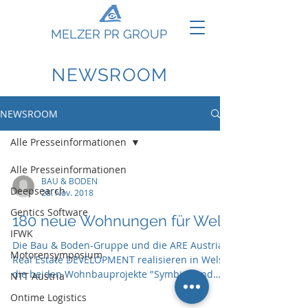
MELZER PR GROUP
NEWSROOM
NEWSROOM
Alle Presseinformationen
Alle Presseinformationen
BAU & BODEN
Deepsearch
28. Nov. 2018
Gentics Software
180 neue Wohnungen für Wels
IFWK
Die Bau & Boden-Gruppe und die ARE Austrian
Motorensymposium
Real Estate DEVELOPMENT realisieren in Wels
die beiden Wohnbauprojekte "Symbio" und
NTT Austria
"B52"
Ontime Logistics