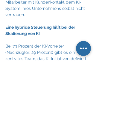
Mitarbeiter mit Kundenkontakt dem KI-
System ihres Unternehmens selbst nicht 
vertrauen.     
Eine hybride Steuerung hilft bei der 
Skalierung von KI
Bei 79 Prozent der KI-Vorreiter 
(Nachzügler: 29 Prozent) gibt es ein 
zentrales Team, das KI-Initiativen definiert 
und steuert. Die Studie empfiehlt für die 
Skalierung einen hybriden 
Steuerungsansatz, der zusätzlich ein 
Netzwerk aus Kompetenzzentren zur 
Ideenentwicklung und Zusammenarbeit 
vorsieht, während die Ausführung durch 
die jeweiligen Geschäftsbereiche erfolgen 
soll.
Für die erfolgreiche Einführung von KI-
Anwendungen sollten Unternehmen laut 
der Studie vier Prinzipien in den 