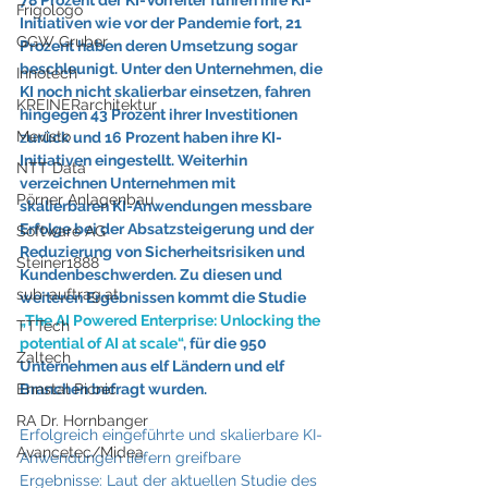
Frigologo
Initiativen wie vor der Pandemie fort, 21 
GGW Gruber
Prozent haben deren Umsetzung sogar 
beschleunigt. Unter den Unternehmen, die 
Innotech
KI noch nicht skalierbar einsetzen, fahren 
KREINERarchitektur
hingegen 43 Prozent ihrer Investitionen 
Mevisto
zurück und 16 Prozent haben ihre KI-
Initiativen eingestellt. Weiterhin 
NTT Data
verzeichnen Unternehmen mit 
Pörner Anlagenbau
skalierbaren KI-Anwendungen messbare 
Erfolge bei der Absatzsteigerung und der 
Software AG
Reduzierung von Sicherheitsrisiken und 
Steiner1888
Kundenbeschwerden. Zu diesen und 
sub-auftrag.at
weiteren Ergebnissen kommt die Studie 
„The AI Powered Enterprise: Unlocking the 
TTTech
potential of AI at scale“
, für die 950 
Zaltech
Unternehmen aus elf Ländern und elf 
Branchen befragt wurden.
Ennstal Picnic
RA Dr. Hornbanger
Erfolgreich eingeführte und skalierbare KI-
Avancetec/Midea
Anwendungen liefern greifbare 
Ergebnisse: Laut der aktuellen Studie des 