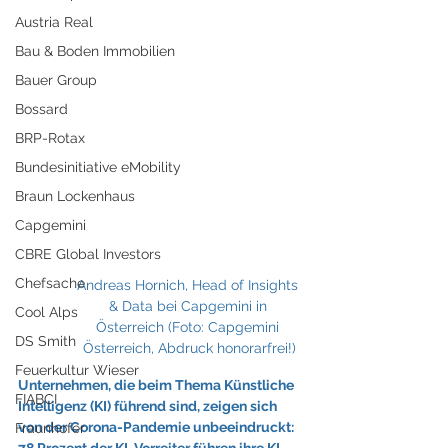
Austria Real
Bau & Boden Immobilien
Bauer Group
Bossard
BRP-Rotax
Bundesinitiative eMobility
Braun Lockenhaus
Capgemini
CBRE Global Investors
Chefsache
Andreas Hornich, Head of Insights 
& Data bei Capgemini in 
Cool Alps
Österreich (Foto: Capgemini 
DS Smith
Österreich, Abdruck honorarfrei!)
Feuerkultur Wieser
Unternehmen, die beim Thema Künstliche 
FIABCI
Intelligenz (KI) führend sind, zeigen sich 
von der Corona-Pandemie unbeeindruckt: 
Fraunhofer
78 Prozent der KI-Vorreiter führen ihre KI-