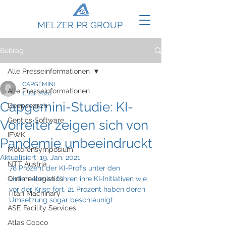
MELZER PR GROUP
Beitrag
Alle Presseinformationen
CAPGEMINI
Alle Presseinformationen
1. Juli 2020
Capgemini-Studie: KI-
Deepsearch
Gentics Software
Vorreiter zeigen sich von
IFWK
Pandemie unbeeindruckt
Motorensymposium
Aktualisiert:
19. Jan. 2021
NTT Austria
78 Prozent der KI-Profis unter den 
Ontime Logistics
Unternehmen führen ihre KI-Initiativen wie 
vor der Krise fort, 21 Prozent haben deren 
Titan Machinary
Umsetzung sogar beschleunigt
ASE Facility Services
Atlas Copco