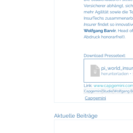
Versicherer abhängt, sich
mehr Agilität sowie die 
InsurTechs zusammenarbei
Insurer
 findet so innovat
Wolfgang Barvir
, Head o
Abdruck honorarfrei!).
Download Pressetext: 
pi_world_insu
herunterladen •
Link:
www.capgemini.com
Capgemini
Studie
Wolfgang Ba
Capgemini
Aktuelle Beiträge