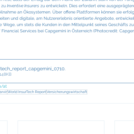
 zu 
Inventive Insurers
 zu entwickeln. Dies erfordert eine ausgeprägtere
Teilnahme an Ökosystemen. Über offene Plattformen können sie erfolg
ten und digitale, am Nutzererlebnis orientierte Angebote, entwickeln
ive Wege, um stets die Kunden in den Mittelpunkt seines Geschäfts zu 
f Financial Services bei Capgemini in Österreich (Photocredit: Capgem
rtech_report_capgemini_0710
.
 148KB
/at
rvir
World InsurTech Report
Versicherungswirtschaft