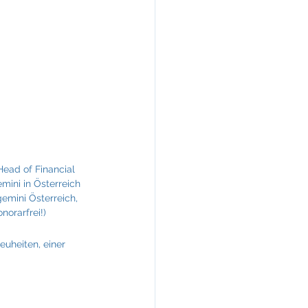
KREINERarchitektur
Head of Financial 
mini in Österreich 
emini Österreich, 
norarfrei!)
uheiten, einer 