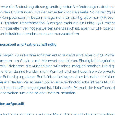
n zwar die Bedeutung dieser grundlegenden Veränderungen, doch es 
n den Erwartungen und der aktuellen digitalen Reife: So halten 79 P
 Kompetenzen im Datenmanagement für wichtig, aber nur 37 Prozen
ur Digitalen Transformation. Auch gab mehr als ein Drittel (37 Prozent
materiellen Vermögenswerten unerlässlich ist, aber nur 11 Prozent n
eren Industrieunternehmen zusammenzuarbeiten.
enarbeit und Partnerschaft nötig
r sagen, dass Partnerschaften entscheidend sind, aber nur 32 Prozen
men, um Services mit Mehrwert anzubieten. Ein digital integrierte
zeit-Erlebnisse, die Kunden sich wünschen, möglich machen. Die digita
rsicherer, da ihre Kunden mehr Komfort und nahtlosen Service erwarte
 Befriedigung dieser Bedürfnisse beitragen, aber bis dahin bleibt noc
r etablierten Versicherer wollen eine technologische Infrastruktur au
it mit InsurTechs geeignet ist. Mehr als 60 Prozent der InsurTech
narbeiten, um eine solche Basis zu schaffen.
ten aufgestellt
n fest, dass der Erfolg auf dem Markt der Zukunft stark von der Fähig