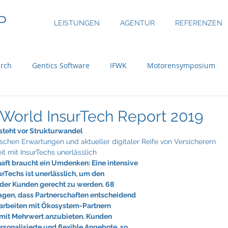
P
LEISTUNGEN
AGENTUR
REFERENZEN
rch
Gentics Software
IFWK
Motorensymposium
inary
ASE Facility Services
Atlas Copco
Austria Real
World InsurTech Report 2019
steht vor Strukturwandel
schen Erwartungen und aktueller digitaler Reife von Versicherern
uer Group
Bossard
BRP-Rotax
Bundesinitiative eMo
 mit InsurTechs unerlässlich
aft braucht ein Umdenken: Eine intensive 
Techs ist unerlässlich, um den 
der Kunden gerecht zu werden. 68 
ni
CBRE Global Investors
Chefsache
Cool Alps
sagen, dass Partnerschaften entscheidend 
t arbeiten mit Ökosystem-Partnern 
it Mehrwert anzubieten. Kunden 
onalisierte und flexible Angebote, so 