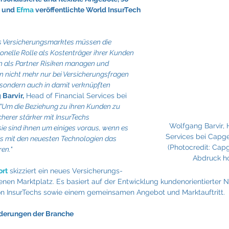
Fraunhofer
Frigologo
GGW Gruber
Innotech
 und 
Efma
 veröffentlichte World InsurTech 
s Versicherungsmarktes müssen die 
tionelle Rolle als Kostenträger ihrer Kunden 
 als Partner Risiken managen und 
n nicht mehr nur bei Versicherungsfragen 
 sondern auch in damit verknüpften 
Barvir,
 Head of Financial Services bei 
"Um die Beziehung zu ihren Kunden zu 
cherer stärker mit InsurTechs 
Wolfgang Barvir, 
e sind ihnen um einiges voraus, wenn es 
Services bei Capge
s mit den neuesten Technologien das 
(Photocredit: Capg
en."
Abdruck ho
ort
 skizziert ein neues Versicherungs-
nen Marktplatz. Es basiert auf der Entwicklung kundenorientierter Ne
on InsurTechs sowie einem gemeinsamen Angebot und Marktauftritt.
derungen der Branche