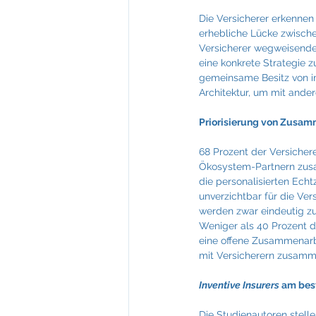
Die Versicherer erkenne
erhebliche Lücke zwische
Versicherer wegweisende
eine konkrete Strategie z
gemeinsame Besitz von im
Architektur, um mit and
Priorisierung von Zusamm
68 Prozent der Versichere
Ökosystem-Partnern zusam
die personalisierten Echt
unverzichtbar für die Ve
werden zwar eindeutig zur
Weniger als 40 Prozent de
eine offene Zusammenarbe
mit Versicherern zusamme
Inventive Insurers
 am bes
Die Studienautoren stelle