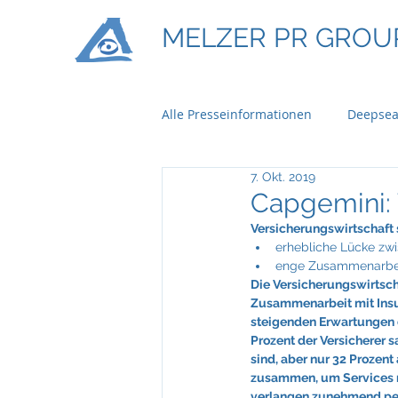
MELZER PR GROU
Alle Presseinformationen
Deepsea
7. Okt. 2019
Ontime Logistics
Titan Mach
Capgemini: 
Versicherungswirtschaft 
erhebliche Lücke zwi
Bau & Boden Immobilien
Ba
enge Zusammenarbeit
Die Versicherungswirtsch
Zusammenarbeit mit Insur
steigenden Erwartungen 
Braun Lockenhaus
Capgemi
Prozent der Versicherer 
sind, aber nur 32 Prozen
zusammen, um Services m
verlangen zunehmend pers