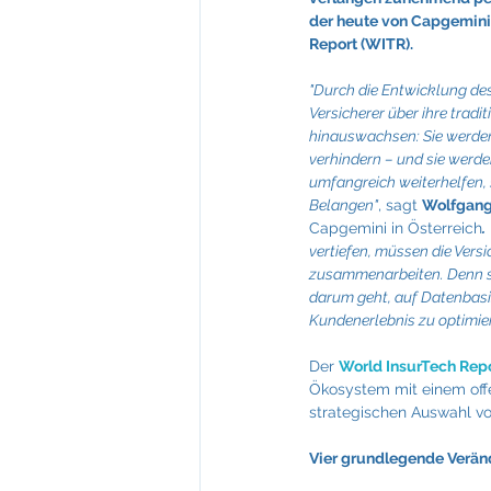
Feuerkultur Wieser
FIABCI
der heute von Capgemini
Report (WITR).
Mevisto
NTT Data
"Durch die Entwicklung de
Versicherer über ihre tradi
hinauswachsen: Sie werden
verhindern – und sie werde
umfangreich weiterhelfen,
Belangen"
, sagt 
Wolfgang 
Capgemini in Österreich
.
vertiefen, müssen die Versi
zusammenarbeiten. Denn si
darum geht, auf Datenbasi
Kundenerlebnis zu optimier
Der 
World InsurTech Rep
Ökosystem mit einem offe
strategischen Auswahl v
Vier grundlegende Verän