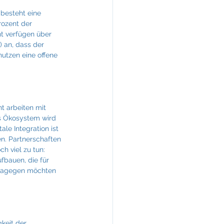
besteht eine 
rozent der 
t verfügen über 
) an, dass der 
utzen eine offene 
t arbeiten mit 
s Ökosystem wird 
le Integration ist 
n. Partnerschaften 
h viel zu tun: 
fbauen, die für 
s dagegen möchten 
keit der 