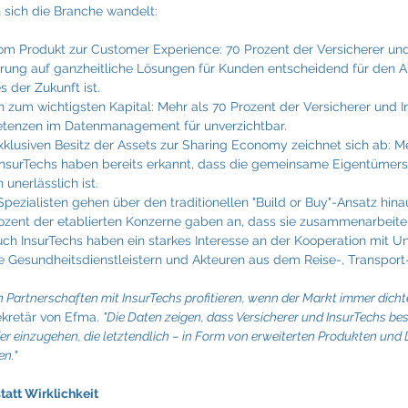
h sich die Branche wandelt:
om Produkt zur Customer Experience: 70 Prozent der Versicherer un
erung auf ganzheitliche Lösungen für Kunden entscheidend für den 
 der Zukunft ist.
h zum wichtigsten Kapital: Mehr als 70 Prozent der Versicherer und I
enzen im Datenmanagement für unverzichtbar.
lusiven Besitz der Assets zur Sharing Economy zeichnet sich ab: Me
InsurTechs haben bereits erkannt, dass die gemeinsame Eigentümers
nerlässlich ist.
pezialisten gehen über den traditionellen "Build or Buy"-Ansatz hina
ozent der etablierten Konzerne gaben an, dass sie zusammenarbeite
auch InsurTechs haben ein starkes Interesse an der Kooperation mit 
 Gesundheitsdienstleistern und Akteuren aus dem Reise-, Transport
n Partnerschaften mit InsurTechs profitieren, wenn der Markt immer dicht
ekretär von Efma. 
"Die Daten zeigen, dass Versicherer und InsurTechs best
r einzugehen, die letztendlich – in Form von erweiterten Produkten und 
n."
tatt Wirklichkeit