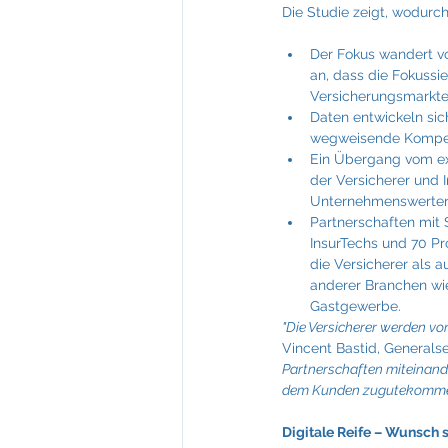
Die Studie zeigt, wodurc
Der Fokus wandert v
an, dass die Fokussi
Versicherungsmarktes
Daten entwickeln sic
wegweisende Kompet
Ein Übergang vom exk
der Versicherer und 
Unternehmenswerten u
Partnerschaften mit S
InsurTechs und 70 Pr
die Versicherer als 
anderer Branchen wie
Gastgewerbe.
"Die Versicherer werden vo
Vincent Bastid, Generals
Partnerschaften miteinande
dem Kunden zugutekomme
Digitale Reife – Wunsch s