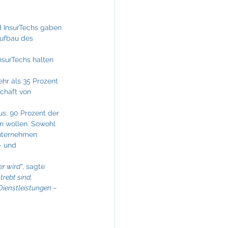
d InsurTechs gaben 
Aufbau des 
nsurTechs halten 
hr als 35 Prozent 
chaft von 
us: 90 Prozent der 
n wollen. Sowohl 
Unternehmen 
- und 
er wird"
, sagte 
rebt sind, 
Dienstleistungen – 