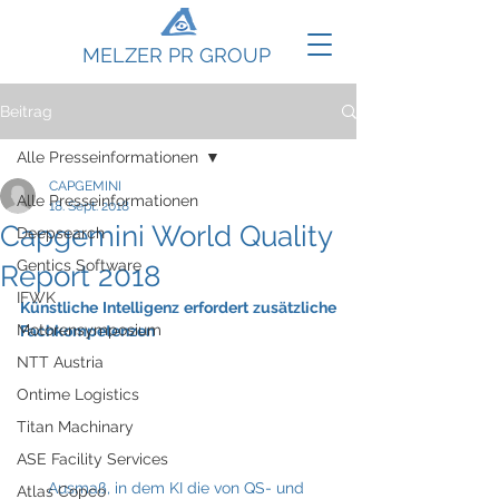
MELZER PR GROUP
Beitrag
Alle Presseinformationen
CAPGEMINI
Alle Presseinformationen
18. Sept. 2018
Capgemini World Quality
Deepsearch
Gentics Software
Report 2018
IFWK
Künstliche Intelligenz erfordert zusätzliche 
Motorensymposium
Fachkompetenzen
NTT Austria
Ontime Logistics
Titan Machinary
ASE Facility Services
Ausmaß, in dem KI die von QS- und 
Atlas Copco