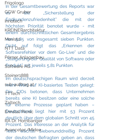
Frigologo
In der Gesamtbewertung des Reports war 
GGW Gruber
es die „Sicherstellung der 
Endkundenzufriedenheit” die mit der 
Innotech
höchsten Priorität benotet wurde - mit 
KREINERarchitektur
einem durchschnittlichen Gesamtergebnis 
von 5,85 von insgesamt sieben Punkten. 
Mevisto
Dicht auf folgt das „Erkennen der 
NTT Data
Softwarefehler vor dem Go-Live” und die 
Pörner Anlagenbau
„Steigerung der Qualität von Software oder 
Produkt” mit jeweils 5,81 Punkten.
Software AG
Steiner1888
Im deutschsprachigen Raum wird derzeit 
sub-auftrag.at
mehr Wert auf KI-basiertes Testen gelegt: 
Die CIOs betonen, dass Unternehmen 
TTTech
bereits eine KI besitzen oder eine solche 
Zaltech
für externe Prozesse geplant haben – 
Deutschland liegt hier mit 53 Prozent 
Ennstal Picnic
deutlich über dem globalen Schnitt von 45 
RA Dr. Hornbanger
Prozent. Das Interesse an der Analytik für 
Avancetec/Midea
Tests wächst: Siebenunddreißig Prozent 
der deutschen Befragten geben an, dass 