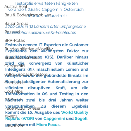
Testprofis erwarteten Fähigkeiten 
Austria Real
verändert (Grafik: Capgemini Österreich, 
Bau & Boden Immobilien
Abdruck honorarfrei!).
Bauer Group
1.700 CIOs in 32 Ländern orten umfangreiche 
Bossard
Qualifikationsdefizite bei KI-Fachleuten
BRP-Rotax
Erstmals nennen IT-Experten die Customer 
Bundesinitiative eMobility
Experience den wichtigsten Faktor zur 
Qualitätssicherung (QS). Darüber hinaus 
Braun Lockenhaus
wird die Konvergenz von Künstlicher 
Capgemini
Intelligenz (KI), maschinellem Lernen und 
CBRE Global Investors
Analytik sowie der gebündelte Einsatz im 
Bereich intelligenter Automatisierung zur 
Chefsache
stärksten disruptiven Kraft, um die 
Cool Alps
Transformation in QS und Testing in den 
DS Smith
nächsten zwei bis drei Jahren weiter 
voranzutreiben. Zu diesem Ergebnis 
Feuerkultur Wieser
kommt die 10. Ausgabe des 
World Quality 
FIABCI
Reports (WQR)
 von 
Capgemini
 und 
Sogeti
, 
gemeinsam mit 
Micro Focus
.
Fraunhofer