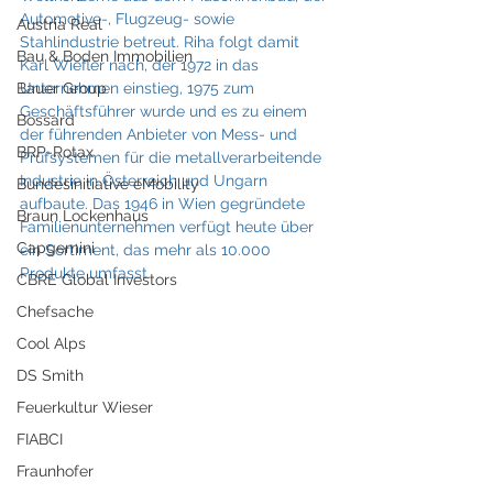
Automotive-, Flugzeug- sowie 
Austria Real
Stahlindustrie betreut. Riha folgt damit 
Bau & Boden Immobilien
Karl Wiefler nach, der 1972 in das 
Bauer Group
Unternehmen einstieg, 1975 zum 
Geschäftsführer wurde und es zu einem 
Bossard
der führenden Anbieter von Mess- und 
BRP-Rotax
Prüfsystemen für die metallverarbeitende 
Industrie in Österreich und Ungarn 
Bundesinitiative eMobility
aufbaute. Das 1946 in Wien gegründete 
Braun Lockenhaus
Familienunternehmen verfügt heute über 
Capgemini
ein Sortiment, das mehr als 10.000 
Produkte umfasst.
CBRE Global Investors
Chefsache
Cool Alps
DS Smith
Feuerkultur Wieser
FIABCI
Fraunhofer