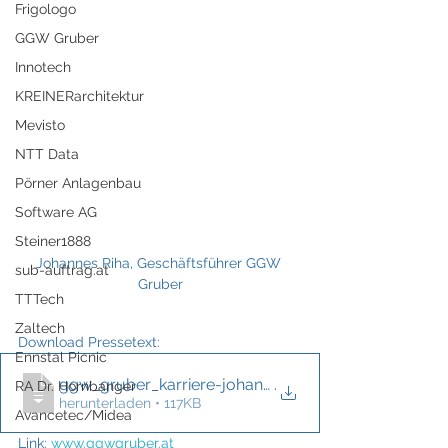
Frigologo
GGW Gruber
Innotech
KREINERarchitektur
Mevisto
NTT Data
Pörner Anlagenbau
Software AG
Steiner1888
Johannes Riha, Geschäftsführer GGW 
sub-auftrag.at
Gruber
TTTech
Zaltech
Download Pressetext:
Ennstal Picnic
ggw_gruber_karriere-johannes-riha_melzer
.
RA Dr. Hornbanger
herunterladen • 117KB
Avancetec/Midea
Link: 
www.ggwgruber.at