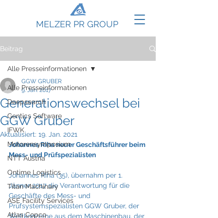
MELZER PR GROUP
Beitrag
Alle Presseinformationen
GGW GRUBER
Alle Presseinformationen
9. Jan. 2017
Generationswechsel bei
Deepsearch
Gentics Software
GGW Gruber
IFWK
Aktualisiert:
19. Jan. 2021
Motorensymposium
Johannes Riha neuer Geschäftsführer beim 
Mess- und Prüfspezialisten
NTT Austria
Ontime Logistics
Johannes Riha (35), übernahm per 1. 
Jänner 2017 die Verantwortung für die 
Titan Machinary
Geschäfte des Mess- und 
ASE Facility Services
Prüfsystemspezialisten GGW Gruber, der 
Atlas Copco
Weltkonzerne aus dem Maschinenbau, der 