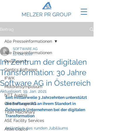
MELZER PR GROUP
Beitrag
Alle Presseinformationen
SOFTWARE AG
Alle Presseinformationen
10. Okt. 2016
Im Zentrum der digitalen
Deepsearch
Gentics Software
Transformation: 30 Jahre
IFWK
Software AG in Österreich
Motorensymposium
Aktualisiert:
19. Jan. 2021
NTT Austria
Seit mittlerweile 3 Jahrzehnten unterstützt 
Ontime Logistics
die Software AG an ihrem Standort in 
Österreich Unternehmen bei der digitalen 
Titan Machinary
Transformation
ASE Facility Services
Anlässlich des runden Jubiläums 
Atlas Copco