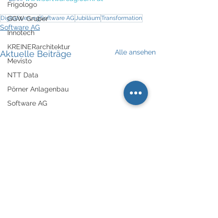
Frigologo
Digitalisierung
GGW Gruber
Software AG
Jubiläum
Transformation
Software AG
Innotech
KREINERarchitektur
Alle ansehen
Aktuelle Beiträge
Mevisto
NTT Data
Pörner Anlagenbau
Software AG
Steiner1888
sub-auftrag.at
TTTech
Zaltech
Ennstal Picnic
RA Dr. Hornbanger
Software AG stellt Digital
Software AG ste
Avancetec/Midea
Business Platform 2.0
Umsatz und Erg