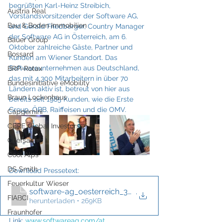
begrüßten Karl-Heinz Streibich, 
Austria Real
Vorstandsvorsitzender der Software AG, 
Bau & Boden Immobilien
und Gerald Friedberger, Country Manager 
der Software AG in Österreich, am 6. 
Bauer Group
Oktober zahlreiche Gäste, Partner und 
Bossard
Kunden am Wiener Standort. Das 
Softwareunternehmen aus Deutschland, 
BRP-Rotax
das mit 4.300 Mitarbeitern in über 70 
Bundesinitiative eMobility
Ländern aktiv ist, betreut von hier aus 
Braun Lockenhaus
bereits seit 1985 Kunden, wie die Erste 
Group, ÖBB, Raiffeisen und die OMV.
Capgemini
CBRE Global Investors
Chefsache
Cool Alps
DS Smith
Download Pressetext: 
Feuerkultur Wieser
software-ag_oesterreich_30-jahr-feier_me
.
FIABCI
herunterladen • 269KB
Fraunhofer
Link: 
www.softwareag.com/at