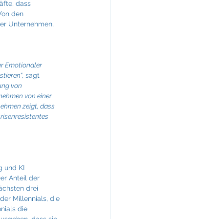
fte, dass 
Von den 
der Unternehmen, 
 
r Emotionaler 
stieren
“, sagt 
ung von 
rnehmen von einer 
nehmen zeigt, dass 
risenresistentes 
g und KI 
er Anteil der 
ächsten drei 
er Millennials, die 
nials die 