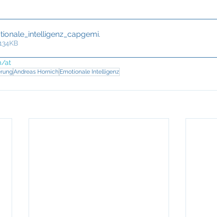
tionale_intelligenz_capgemi
.
 134KB
/at
erung
Andreas Hornich
Emotionale Intelligenz