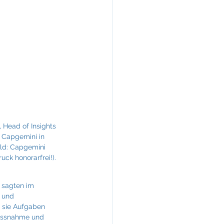
KREINERarchitektur
 Head of Insights 
 Capgemini in 
ild: Capgemini 
uck honorarfrei!).
 sagten im 
 und 
t sie Aufgaben 
lussnahme und 