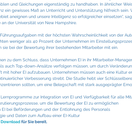
iablen und Gleichungen eigenständig zu handhaben. In ähnlicher Weise
nz ein gewisses Maß an Unterricht und Unterstützung hilfreich sein. 
iet aneignen und unsere Intelligenz so erfolgreicher einsetzen“, sag
e an der Universität von New Hampshire.
 Führungsaufgaben mit der höchsten Wahrscheinlichkeit von der Aut
chten weniger als 40 Prozent der Unternehmen im Einstellungsprozes
 sie bei der Bewertung ihrer bestehenden Mitarbeiter mit ein.
en zu dem Schluss, dass Unternehmen EI in ihr Mitarbeiter-Managem
als auch Top-down-Ansätze verfolgen müssen, um durch Veränderu
t mit hoher EI aufzubauen. Unternehmen müssen auch eine Kultur ent
inuierlicher Verbesserung strebt. Die Studie hebt vier Schlüsselberei
zentrieren sollten, um eine Belegschaft mit stark ausgeprägter Emoti
rnprogramme zur Integration von EI und Verfügbarkeit für alle Mit
krutierungsprozesse, um die Bewertung der EI zu ermöglichen
n EI bei Beförderungen und der Entlohnung des Personals
gie und Daten zum Aufbau einer EI-Kultur
m Download
 für Sie bereit.