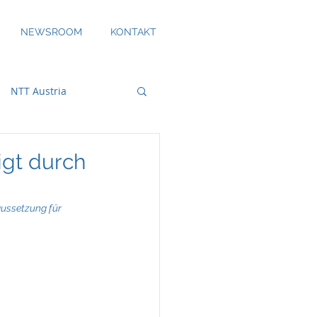
NEWSROOM
KONTAKT
NTT Austria
igt durch
bility
ussetzung für 
DS Smith