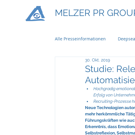
MELZER PR GROU
Alle Presseinformationen
Deepsea
30. Okt. 2019
Ontime Logistics
Titan Mach
Studie: Rel
Automatisie
Bau & Boden Immobilien
Ba
Hochgradig emotional 
Erfolg von Unterneh
Recruiting-Prozesse h
Neue Technologien autom
Braun Lockenhaus
Capgemi
mehr herkömmliche Tätig
Führungskräften wie auch 
Erkenntnis, dass Emotiona
Selbstreflexion, Selbstm