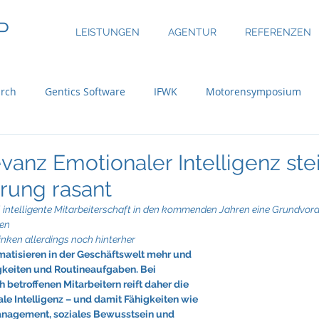
P
LEISTUNGEN
AGENTUR
REFERENZEN
rch
Gentics Software
IFWK
Motorensymposium
inary
ASE Facility Services
Atlas Copco
Austria Real
evanz Emotionaler Intelligenz ste
rung rasant
uer Group
Bossard
BRP-Rotax
Bundesinitiative eMo
intelligente Mitarbeiterschaft in den kommenden Jahren eine Grundvora
men
inken allerdings noch hinterher
atisieren in der Geschäftswelt mehr und 
ni
CBRE Global Investors
Chefsache
Cool Alps
keiten und Routineaufgaben. Bei 
betroffenen Mitarbeitern reift daher die 
le Intelligenz – und damit Fähigkeiten wie 
anagement, soziales Bewusstsein und 