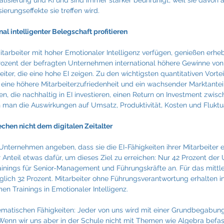
isierung und KI und sind immer stärker beunruhigt, weil sie davon a
ierungseffekte sie treffen wird.
l intelligenter Belegschaft profitieren
arbeiter mit hoher Emotionaler Intelligenz verfügen, genießen erhebl
ozent der befragten Unternehmen international höhere Gewinne von
eiter, die eine hohe EI zeigen. Zu den wichtigsten quantitativen Vorte
, eine höhere Mitarbeiterzufriedenheit und ein wachsender Marktanteil
, die nachhaltig in EI investieren, einen Return on Investment zwis
 man die Auswirkungen auf Umsatz, Produktivität, Kosten und Fluktuat
chen nicht dem digitalen Zeitalter
nternehmen angeben, dass sie die EI-Fähigkeiten ihrer Mitarbeiter e
r Anteil etwas dafür, um dieses Ziel zu erreichen: Nur 42 Prozent de
ainings für Senior-Management und Führungskräfte an. Für das mitt
diglich 32 Prozent. Mitarbeiter ohne Führungsverantwortung erhalten in
n Trainings in Emotionaler Intelligenz.
matischen Fähigkeiten: Jeder von uns wird mit einer Grundbegabun
Wenn wir uns aber in der Schule nicht mit Themen wie Algebra befas