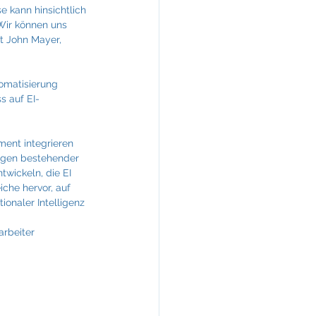
 kann hinsichtlich 
Wir können uns 
t John Mayer, 
omatisierung 
s auf EI-
ent integrieren 
ngen bestehender 
wickeln, die EI 
che hervor, auf 
onaler Intelligenz 
arbeiter