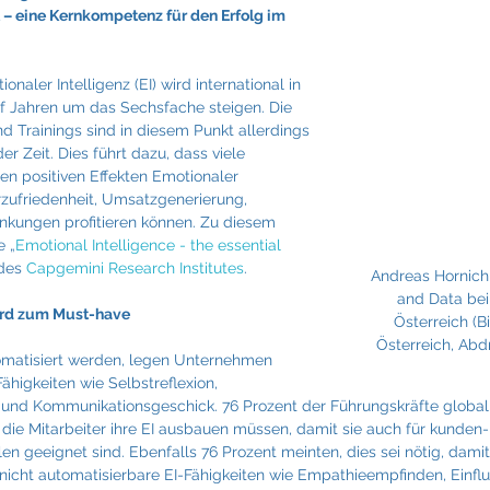
Fraunhofer
Frigologo
GGW Gruber
Innotech
eine Kernkompetenz für den Erfolg im 
aler Intelligenz (EI) wird international in 
nf Jahren um das Sechsfache steigen. Die 
d Trainings sind in diesem Punkt allerdings 
r Zeit. Dies führt dazu, dass viele 
n positiven Effekten Emotionaler 
erzufriedenheit, Umsatzgenerierung, 
nkungen profitieren können. Zu diesem 
e „
Emotional Intelligence - the essential 
des 
Capgemini Research Institutes
.
Andreas Hornich,
and Data bei
wird zum Must-have
Österreich (B
Österreich, Abdr
matisiert werden, legen Unternehmen 
higkeiten wie Selbstreflexion, 
d Kommunikationsgeschick. 76 Prozent der Führungskräfte global
die Mitarbeiter ihre EI ausbauen müssen, damit sie auch für kunden-
n geeignet sind. Ebenfalls 76 Prozent meinten, dies sei nötig, dami
nicht automatisierbare EI-Fähigkeiten wie Empathieempfinden, Einf