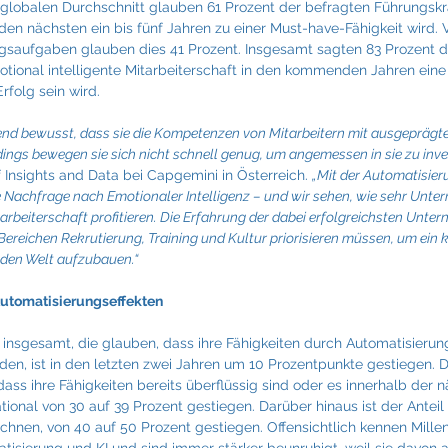
 globalen Durchschnitt glauben 61 Prozent der befragten Führungskrä
 den nächsten ein bis fünf Jahren zu einer Must-have-Fähigkeit wird. 
ngsaufgaben glauben dies 41 Prozent. Insgesamt sagten 83 Prozent 
tional intelligente Mitarbeiterschaft in den kommenden Jahren eine
rfolg sein wird.
d bewusst, dass sie die Kompetenzen von Mitarbeitern mit ausgeprägte
rdings bewegen sie sich nicht schnell genug, um angemessen in sie zu inve
Insights and Data bei Capgemini in Österreich. 
„Mit der Automatisier
 Nachfrage nach Emotionaler Intelligenz – und wir sehen, wie sehr Unte
arbeiterschaft profitieren. Die Erfahrung der dabei erfolgreichsten Unter
Bereichen Rekrutierung, Training und Kultur priorisieren müssen, um ein k
nden Welt aufzubauen.“
 Automatisierungseffekten
r insgesamt, die glauben, dass ihre Fähigkeiten durch Automatisierun
den, ist in den letzten zwei Jahren um 10 Prozentpunkte gestiegen. D
 dass ihre Fähigkeiten bereits überflüssig sind oder es innerhalb der n
tional von 30 auf 39 Prozent gestiegen. Darüber hinaus ist der Anteil d
chnen, von 40 auf 50 Prozent gestiegen. Offensichtlich kennen Millen