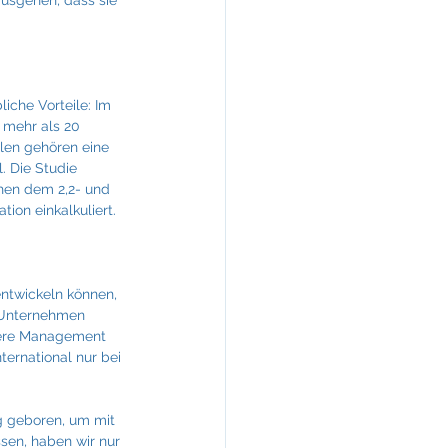
usgehen, dass sie 
iche Vorteile: Im 
 mehr als 20 
ilen gehören eine 
. Die Studie 
chen dem 2,2- und 
ion einkalkuliert.
ntwickeln können, 
r Unternehmen 
lere Management 
ternational nur bei 
g geboren, um mit 
sen, haben wir nur 