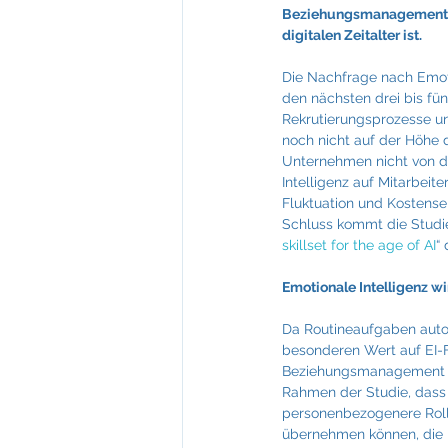
Feuerkultur Wieser
FIABCI
Beziehungsmanagement – 
digitalen Zeitalter ist.
Die Nachfrage nach Emotion
Mevisto
NTT Data
den nächsten drei bis fü
Rekrutierungsprozesse un
noch nicht auf der Höhe de
Unternehmen nicht von de
Intelligenz auf Mitarbeit
Fluktuation und Kostense
Schluss kommt die Studi
skillset for the age of AI
“ 
Emotionale Intelligenz 
Da Routineaufgaben auto
besonderen Wert auf EI-Fä
Beziehungsmanagement un
Rahmen der Studie, dass 
personenbezogenere Rolle
übernehmen können, die 