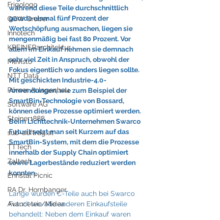
Frigologo
während diese Teile durchschnittlich 
gerade einmal fünf Prozent der 
GGW Gruber
Wertschöpfung ausmachen, liegen sie 
Innotech
mengenmäßig bei fast 80 Prozent. Vor 
KREINERarchitektur
allem im Einkauf nehmen sie demnach 
sehr viel Zeit in Anspruch, obwohl der 
Mevisto
Fokus eigentlich wo anders liegen sollte. 
NTT Data
Mit geschickten Industrie-4.0-
Pörner Anlagenbau
Anwendungen, wie zum Beispiel der 
SmartBin-Technologie von Bossard, 
Software AG
können diese Prozesse optimiert werden. 
Steiner1888
Beim Lichttechnik-Unternehmen Swarco 
Futurit setzt man seit Kurzem auf das 
sub-auftrag.at
SmartBin-System, mit dem die Prozesse 
TTTech
innerhalb der Supply Chain optimiert 
Zaltech
sowie Lagerbestände reduziert werden 
konnten.
Ennstal Picnic
RA Dr. Hornbanger
Lange wurden C-Teile auch bei Swarco 
Futurit wie alle anderen Einkaufsteile 
Avancetec/Midea
behandelt: Neben dem Einkauf waren 