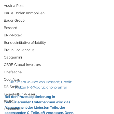
Austria Real
Bau & Boden Immobilien
Bauer Group
Bossard
BRP-Rotax
Bundesinitiative eMobility
Braun Lockenhaus
Capgemini
CBRE Global Investors
Chefsache
Cool Alps
Die SmartBin-Box von Bossard; Credit: 
DS Smith
Melzer PR/Abdruck honorarfrei
Feuerkultur Wieser
Bei der Prozessoptimierung in 
FIABCI
produzierenden Unternehmen wird das 
Management der kleinsten Teile, der 
Fraunhofer
sogenannten C-Teile, oft vergessen. Denn, 