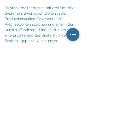
Swarco arbeitet derzeit mit drei SmartBin-
Systemen: Zwei davon stehen in den 
Produktionshallen für Ampel und 
Wechselverkehrszeichen und eine in der 
Kunststoffspritzerei. Und es ist auch schon 
eine Erweiterung des digitalen C-Teile-
Systems geplant: „Auch unsere 
Materialien für Elektroinstallationen sollen 
künftig vollautomatisch beschafft werden“, 
so Schinzel weiter. „Zusätzlich denken wir 
über die Möglichkeit eines intelligenten 
Schranksystems von Bossard für gewisse 
Verbrauchsmaterialien nach.“
Die SmartBin-Lösung ist nur eines von 
vielen Systemen der Bossard Gruppe, die 
Unternehmen dabei hilft, ihre Produktivität 
zu steigern. Mit über 30 Mitarbeitern 
betreut Bossard neben Swarco Kunden 
wie Komptech, Siemens, Forster 