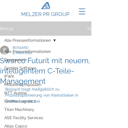
MELZER PR GROUP
Beitrag
Alle Presseinformationen
BOSSARD
Alle Presseinformationen
9. März 2021
Swarco Futurit mit neuem,
Deepsearch
Gentics Software
intelligentem C-Teile-
IFWK
Management
Motorensymposium
Bossard trägt maßgeblich zu 
NTT Austria
Prozessoptimierung von Kleinstteilen in 
Ontime Logistics
Großkonzernen bei 
Titan Machinary
ASE Facility Services
Atlas Copco