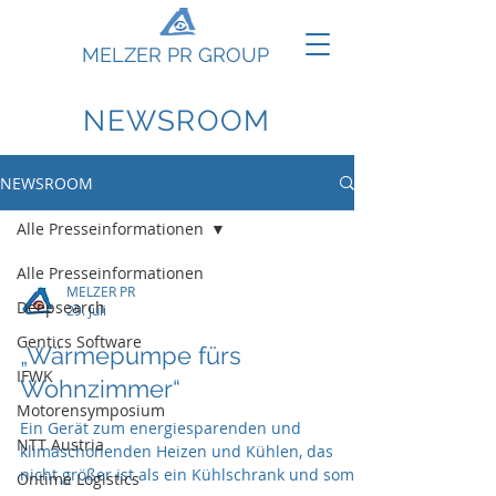
MELZER PR GROUP
NEWSROOM
NEWSROOM
Alle Presseinformationen
Alle Presseinformationen
MELZER PR
Deepsearch
29. Juli
Gentics Software
„Wärmepumpe fürs
IFWK
Wohnzimmer“
Motorensymposium
Ein Gerät zum energiesparenden und
NTT Austria
klimaschonenden Heizen und Kühlen, das
nicht größer ist als ein Kühlschrank und somit
Ontime Logistics