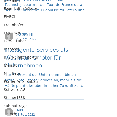
DS Smith
Technologiepartner der Tour de France daran,
Feuerkultur Wieser
den Fans innovative Erlebnisse zu liefern und
...
FIABCI
Fraunhofer
Frigologo
CAPGEMINI
29. Sept. 2022
GGW Gruber
Intelligente Services als
Innotech
Wachstumsmotor für
KREINERarchitektur
Unternehmen
Mevisto
NTT Data
Nur 35 Prozent der Unternehmen bieten
aktuell intelligente Services an, mehr als die
Pörner Anlagenbau
Hälfte plant dies aber in naher Zukunft zu tun
Software AG
Steiner1888
sub-auftrag.at
FIABCI
TTTech
28. Feb. 2022