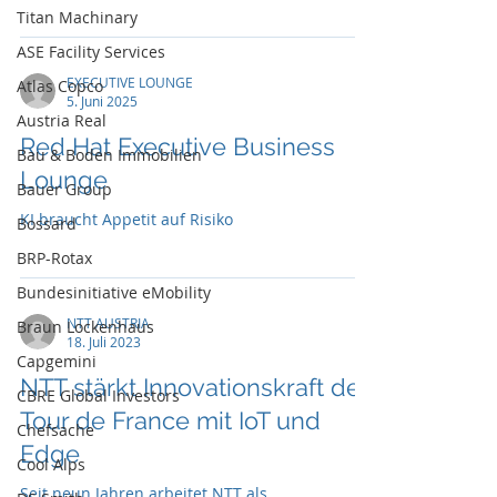
in jede Wohnung passt, wurde dieser Tage
Titan Machinary
erstmals in Österreich präsentiert.
ASE Facility Services
EXECUTIVE LOUNGE
Atlas Copco
5. Juni 2025
Austria Real
Red Hat Executive Business
Bau & Boden Immobilien
Lounge
Bauer Group
KI braucht Appetit auf Risiko
Bossard
BRP-Rotax
Bundesinitiative eMobility
NTT AUSTRIA
Braun Lockenhaus
18. Juli 2023
Capgemini
NTT stärkt Innovationskraft der
CBRE Global Investors
Tour de France mit IoT und
Chefsache
Edge
Cool Alps
Seit neun Jahren arbeitet NTT als