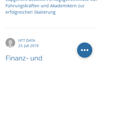
Führungskräften und Akademikern zur
erfolgreichen Skalierung
NTT DATA
23. Juli 2019
Finanz- und
Versicherungssektor langsam
bei digitaler Transformation
NTT DATA: Neues Online-Self-Assessment-Tool
gibt Aufschluss über digitalen Reifegrad
IFWK
18. Apr. 2018