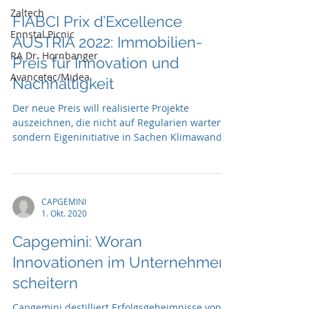
Zaltech
FIABCI Prix d’Excellence
Ennstal Picnic
AUSTRIA 2022: Immobilien-
RA Dr. Hornbanger
Preis für Innovation und
Avancetec/Midea
Nachhaltigkeit
Der neue Preis will realisierte Projekte
auszeichnen, die nicht auf Regularien warten,
sondern Eigeninitiative in Sachen Klimawandel
und ...
CAPGEMINI
1. Okt. 2020
Capgemini: Woran
Innovationen im Unternehmen
scheitern
Capgemini destilliert Erfolgsgeheimnisse von