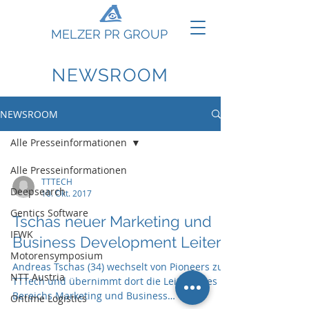
MELZER PR GROUP
NEWSROOM
NEWSROOM
Alle Presseinformationen
Alle Presseinformationen
TTTECH
Deepsearch
10. Okt. 2017
Gentics Software
Tschas neuer Marketing und
IFWK
Business Development Leiter
Motorensymposium
Andreas Tschas (34) wechselt von Pioneers zu
NTT Austria
TTTech und übernimmt dort die Leitung des
Bereichs Marketing und Business
Ontime Logistics