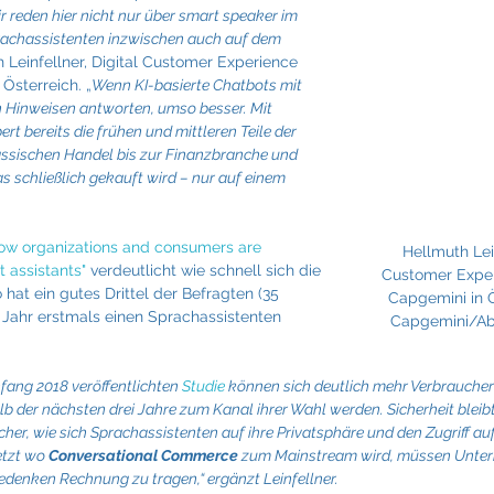
Fraunhofer
Frigologo
GGW Gruber
Innotech
reden hier nicht nur über smart speaker im 
achassistenten inzwischen auch auf dem 
h Leinfellner, Digital Customer Experience 
Österreich. „
Wenn KI-basierte Chatbots mit 
n Hinweisen antworten, umso besser. Mit 
rt bereits die frühen und mittleren Teile der 
ssischen Handel bis zur Finanzbranche und 
s schließlich gekauft wird – nur auf einem 
How organizations and consumers are 
Hellmuth Lein
 assistants"
 verdeutlicht wie schnell sich die 
Customer Exper
 hat ein gutes Drittel der Befragten (35 
Capgemini in Ös
Jahr erstmals einen Sprachassistenten 
Capgemini/Abd
fang 2018 veröffentlichten 
Studie
 können sich deutlich mehr Verbraucher 
b der nächsten drei Jahre zum Kanal ihrer Wahl werden. Sicherheit bleibt
her, wie sich Sprachassistenten auf ihre Privatsphäre und den Zugriff au
etzt wo 
Conversational Commerce
 zum Mainstream wird, müssen Unter
edenken Rechnung zu tragen,“ ergänzt Leinfellner.