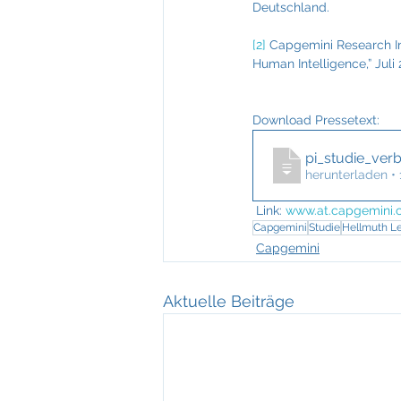
Deutschland.
[2]
 Capgemini Research Ins
Human Intelligence,” Juli 
Download Pressetext:
pi_studie_ver
herunterladen •
Link:
www.at.capgemini
Capgemini
Studie
Hellmuth Le
Capgemini
Aktuelle Beiträge