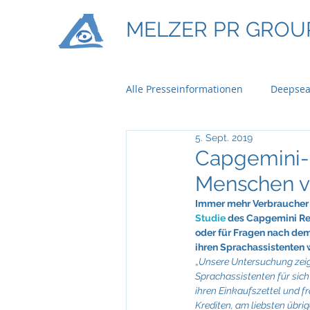
MELZER PR GROU
Alle Presseinformationen
Deepsea
5. Sept. 2019
Ontime Logistics
Titan Mach
Capgemini-S
Menschen v
Bau & Boden Immobilien
Ba
Immer mehr Verbraucher z
Studie
 des Capgemini Res
oder für Fragen nach dem 
ihren Sprachassistenten w
Braun Lockenhaus
Capgemi
„
Unsere Untersuchung zeig
Sprachassistenten für sich
ihren Einkaufszettel und 
Krediten, am liebsten übri