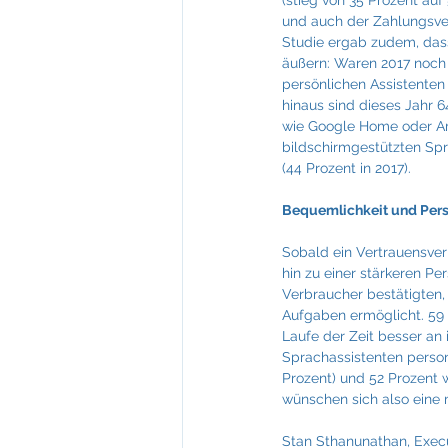
(stieg von 35 Prozent auf
und auch der Zahlungsver
Studie ergab zudem, dass
äußern: Waren 2017 noch 
persönlichen Assistenten 
hinaus sind dieses Jahr 
wie Google Home oder Ama
bildschirmgestützten Sp
(44 Prozent in 2017).
Bequemlichkeit und Pers
Sobald ein Vertrauensverh
hin zu einer stärkeren Pe
Verbraucher bestätigten,
Aufgaben ermöglicht. 59 
Laufe der Zeit besser an 
Sprachassistenten person
Prozent) und 52 Prozent 
wünschen sich also eine 
Stan Sthanunathan, Execu