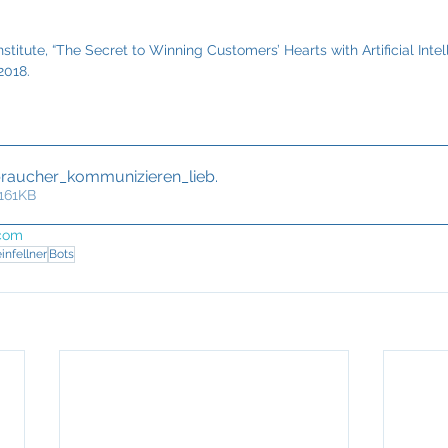
titute, “The Secret to Winning Customers’ Hearts with Artificial Inte
2018.
braucher_kommunizieren_lieb
.
 161KB
.com
infellner
Bots