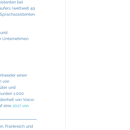
istenten bei 
ufers (weltweit 49 
 Sprachassistenten 
 und 
ür Unternehmen.
entweder einen 
n von 
üter und 
wurden 1.000 
denheit von Voice-
f eine 
2017 von 
n, Frankreich und 