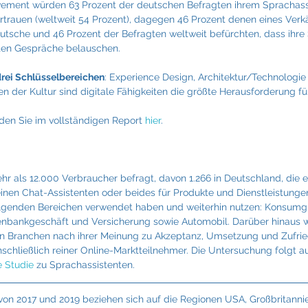
vement würden 63 Prozent der deutschen Befragten ihrem Sprachass
rauen (weltweit 54 Prozent), dagegen 46 Prozent denen eines Verkä
eutsche und 46 Prozent der Befragten weltweit befürchten, dass ihre
aten Gespräche belauschen.
drei Schlüsselbereichen
: Experience Design, Architektur/Technologie
 der Kultur sind digitale Fähigkeiten die größte Herausforderung f
den Sie im vollständigen Report 
hier
.
hr als 12.000 Verbraucher befragt, davon 1.266 in Deutschland, die 
inen Chat-Assistenten oder beides für Produkte und Dienstleistunge
genden Bereichen verwendet haben und weiterhin nutzen: Konsumg
denbankgeschäft und Versicherung sowie Automobil. Darüber hinaus 
en Branchen nach ihrer Meinung zu Akzeptanz, Umsetzung und Zufrie
inschließlich reiner Online-Marktteilnehmer. Die Untersuchung folgt au
 Studie
 zu Sprachassistenten.
 von 2017 und 2019 beziehen sich auf die Regionen USA, Großbritannie