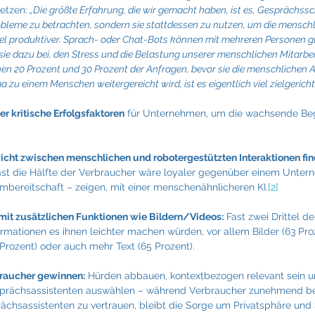
etzen:
 „Die größte Erfahrung, die wir gemacht haben, ist es, Gesprächssch
Probleme zu betrachten, sondern sie stattdessen zu nutzen, um die menschli
iel produktiver. Sprach- oder Chat-Bots können mit mehreren Personen gl
ie dazu bei, den Stress und die Belastung unserer menschlichen Mitarbeit
hen 20 Prozent und 30 Prozent der Anfragen, bevor sie die menschlichen A
u einem Menschen weitergereicht wird, ist es eigentlich viel zielgerichte
ier kritische Erfolgsfaktoren
 für Unternehmen, um die wachsende Beg
icht zwischen menschlichen und robotergestützten Interaktionen fi
 Fast die Hälfte der Verbraucher wäre loyaler gegenüber einem Unte
bereitschaft – zeigen, mit einer menschenähnlicheren KI.
[2]
mit zusätzlichen Funktionen wie Bildern/Videos:
 Fast zwei Drittel d
rmationen es ihnen leichter machen würden, vor allem Bilder (63 Pro
Prozent) oder auch mehr Text (65 Prozent).
braucher gewinnen:
 Hürden abbauen, kontextbezogen relevant sein u
prächsassistenten auswählen – während Verbraucher zunehmend ber
hsassistenten zu vertrauen, bleibt die Sorge um Privatsphäre und S