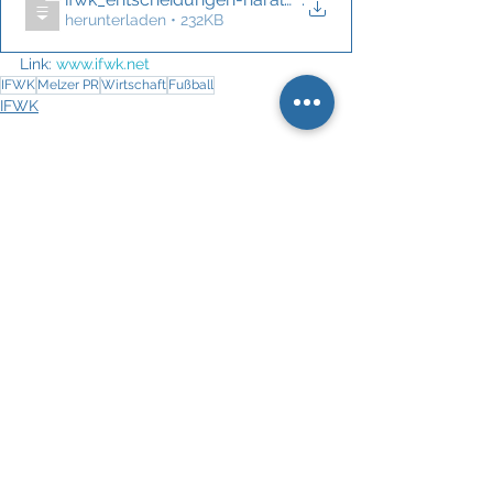
herunterladen • 232KB
Link: 
www.ifwk.net
IFWK
Melzer PR
Wirtschaft
Fußball
IFWK
Alle ansehen
Aktuelle Beiträge