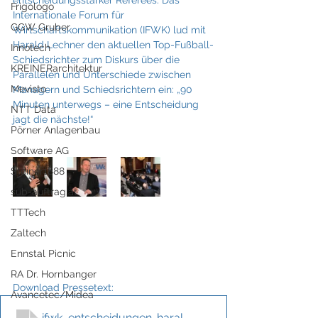
entscheidungsstarker Referees. Das 
Frigologo
Internationale Forum für 
GGW Gruber
Wirtschaftskommunikation (IFWK) lud mit 
Harald Lechner den aktuellen Top-Fußball-
Innotech
Schiedsrichter zum Diskurs über die 
KREINERarchitektur
Parallelen und Unterschiede zwischen 
Mevisto
Managern und Schiedsrichtern ein: „90 
Minuten unterwegs – eine Entscheidung 
NTT Data
jagt die nächste!“
Pörner Anlagenbau
Software AG
Steiner1888
sub-auftrag.at
TTTech
Zaltech
Ennstal Picnic
RA Dr. Hornbanger
Download Pressetext:
Avancetec/Midea
ifwk_entscheidungen-harald-lechner_melze
.