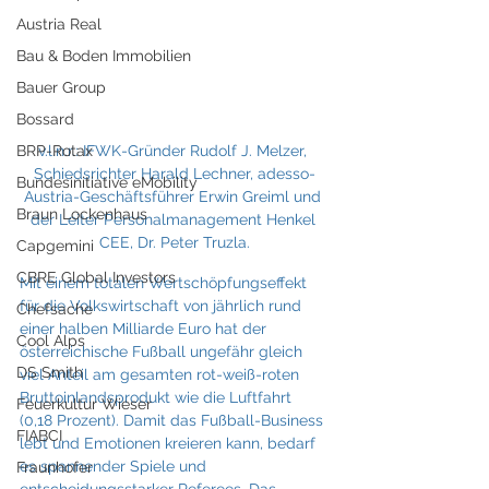
Austria Real
Bau & Boden Immobilien
Bauer Group
Bossard
BRP-Rotax
v.l.n.r.: IFWK-Gründer Rudolf J. Melzer, 
Schiedsrichter Harald Lechner, adesso-
Bundesinitiative eMobility
Austria-Geschäftsführer Erwin Greiml und 
Braun Lockenhaus
der Leiter Personalmanagement Henkel 
CEE, Dr. Peter Truzla.
Capgemini
CBRE Global Investors
Mit einem totalen Wertschöpfungseffekt 
für die Volkswirtschaft von jährlich rund 
Chefsache
einer halben Milliarde Euro hat der 
Cool Alps
österreichische Fußball ungefähr gleich 
DS Smith
viel Anteil am gesamten rot-weiß-roten 
Bruttoinlandsprodukt wie die Luftfahrt 
Feuerkultur Wieser
(0,18 Prozent). Damit das Fußball-Business 
FIABCI
lebt und Emotionen kreieren kann, bedarf 
es spannender Spiele und 
Fraunhofer