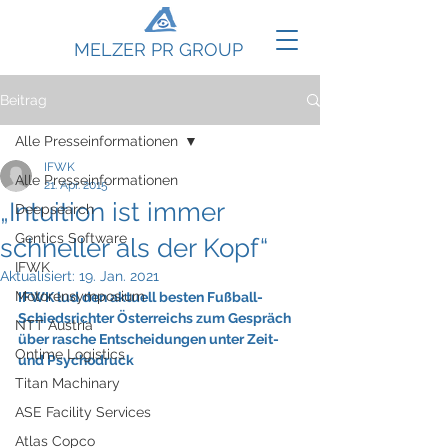
MELZER PR GROUP
Beitrag
Alle Presseinformationen
IFWK
Alle Presseinformationen
21. Apr. 2015
„Intuition ist immer
Deepsearch
Gentics Software
schneller als der Kopf“
IFWK
Aktualisiert:
19. Jan. 2021
Motorensymposium
IFWK lud den aktuell besten Fußball-
Schiedsrichter Österreichs zum Gespräch 
NTT Austria
über rasche Entscheidungen unter Zeit- 
Ontime Logistics
und Psychodruck
Titan Machinary
ASE Facility Services
Atlas Copco