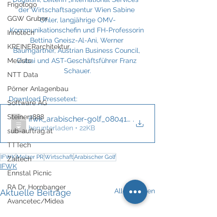
Frigologo
der Wirtschaftsagentur Wien Sabine 
GGW Gruber
Ohler, langjährige OMV-
Kommunikationschefin und FH-Professorin 
Innotech
Bettina Gneisz-Al-Ani, Werner 
KREINERarchitektur
Baumgartner, Austrian Business Council, 
Dubai und AST-Geschäftsführer Franz 
Mevisto
Schauer.
NTT Data
Pörner Anlagenbau
Download Pressetext: 
Software AG
Steiner1888
ifwk_arabischer-golf_080414_online_melze
.
herunterladen • 22KB
sub-auftrag.at
TTTech
IFWK
Melzer PR
Wirtschaft
Arabischer Golf
Zaltech
IFWK
Ennstal Picnic
RA Dr. Hornbanger
Alle ansehen
Aktuelle Beiträge
Avancetec/Midea