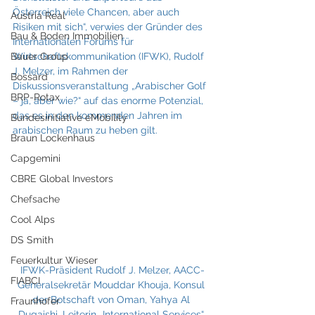
Österreich viele Chancen, aber auch 
Austria Real
Risiken mit sich“, verwies der Gründer des 
Bau & Boden Immobilien
Internationalen Forums für 
Bauer Group
Wirtschaftskommunikation (IFWK), Rudolf 
J. Melzer, im Rahmen der 
Bossard
Diskussionsveranstaltung „Arabischer Golf 
BRP-Rotax
– ja, aber wie?“ auf das enorme Potenzial, 
das es in den kommenden Jahren im 
Bundesinitiative eMobility
arabischen Raum zu heben gilt.
Braun Lockenhaus
Capgemini
CBRE Global Investors
Chefsache
Cool Alps
DS Smith
Feuerkultur Wieser
IFWK-Präsident Rudolf J. Melzer, AACC-
FIABCI
Generalsekretär Mouddar Khouja, Konsul 
der Botschaft von Oman, Yahya Al 
Fraunhofer
Dugaishi, Leiterin „International Services“ 