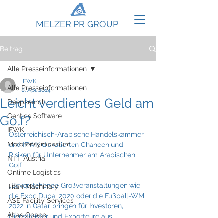
MELZER PR GROUP
Beitrag
Alle Presseinformationen
IFWK
Alle Presseinformationen
8. Apr. 2014
Leicht verdientes Geld am
Deepsearch
Gentics Software
Golf?
IFWK
Österreichisch-Arabische Handelskammer 
Motorensymposium
und IFWK diskutierten Chancen und 
Risiken für Unternehmer am Arabischen 
NTT Austria
Golf
Ontime Logistics
„Bevorstehende Großveranstaltungen wie 
Titan Machinary
die Expo Dubai 2020 oder die Fußball-WM 
ASE Facility Services
2022 in Qatar bringen für Investoren, 
Atlas Copco
Dienstleister und Exporteure aus 