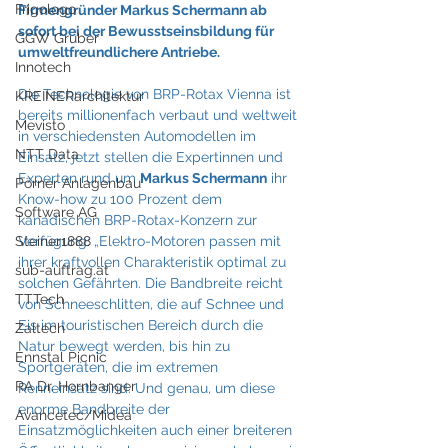
Frigologo
Firmengründer Markus Schermann ab 
sofort bei der Bewusstseinsbildung für 
GGW Gruber
umweltfreundlichere Antriebe. 
Innotech
Die Technologie von BRP-Rotax Vienna ist 
KREINERarchitektur
bereits millionenfach verbaut und weltweit 
Mevisto
in verschiedensten Automodellen im 
NTT Data
Einsatz, jetzt stellen die Expertinnen und 
Experten rund um 
Markus Schermann
 ihr 
Pörner Anlagenbau
Know-how zu 100 Prozent dem 
Software AG
kanadischen BRP-Rotax-Konzern zur 
Steiner1888
Verfügung: „Elektro-Motoren passen mit 
ihrer kraftvollen Charakteristik optimal zu 
sub-auftrag.at
solchen Gefährten. Die Bandbreite reicht 
TTTech
von Schneeschlitten, die auf Schnee und 
Eis im touristischen Bereich durch die 
Zaltech
Natur bewegt werden, bis hin zu 
Ennstal Picnic
Sportgeräten, die im extremen 
RA Dr. Hornbanger
Renneinsatz sind. Und genau, um diese 
enorme Bandbreite der 
Avancetec/Midea
Einsatzmöglichkeiten auch einer breiteren 