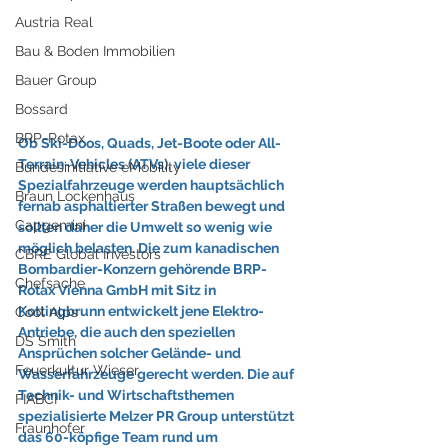
Austria Real
Bau & Boden Immobilien
Bauer Group
Bossard
BRP-Rotax
Ob Ski-Doos, Quads, Jet-Boote oder All-
Terrain-Vehicles (ATVs), viele dieser 
Bundesinitiative eMobility
Spezialfahrzeuge werden hauptsächlich 
Braun Lockenhaus
fernab asphaltierter Straßen bewegt und 
Capgemini
sollten daher die Umwelt so wenig wie 
möglich belasten. Die zum kanadischen 
CBRE Global Investors
Bombardier-Konzern gehörende BRP-
Chefsache
Rotax Vienna GmbH mit Sitz in 
Kottingbrunn entwickelt jene Elektro-
Cool Alps
Antriebe, die auch den speziellen 
DS Smith
Ansprüchen solcher Gelände- und 
Feuerkultur Wieser
Wasserfahrzeuge gerecht werden. Die auf 
Technik- und Wirtschaftsthemen 
FIABCI
spezialisierte Melzer PR Group unterstützt 
Fraunhofer
das 60-köpfige Team rund um 