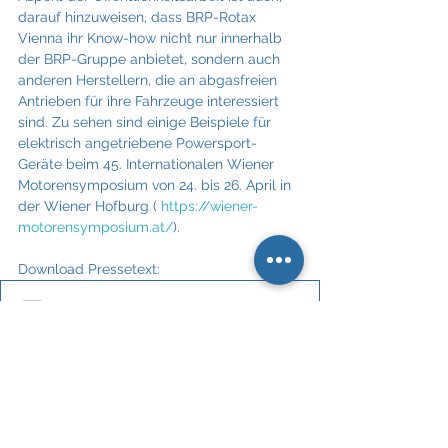
darauf hinzuweisen, dass BRP-Rotax 
Vienna ihr Know-how nicht nur innerhalb 
der BRP-Gruppe anbietet, sondern auch 
anderen Herstellern, die an abgasfreien 
Antrieben für ihre Fahrzeuge interessiert 
sind. Zu sehen sind einige Beispiele für 
elektrisch angetriebene Powersport-
Geräte beim 45. Internationalen Wiener 
Motorensymposium von 24. bis 26. April in 
der Wiener Hofburg ( 
https://wiener-
motorensymposium.at/
).
Download Pressetext: 
PI_Melzer PR_betreut BPR-Rotax Vienna_26032024
.pdf
PDF herunterladen • 116KB
Mehr Informationen unter: 
www.melzer-
pr.com/brp-rotax
Kommunikation
Elektromobilität
BRP-Rotax