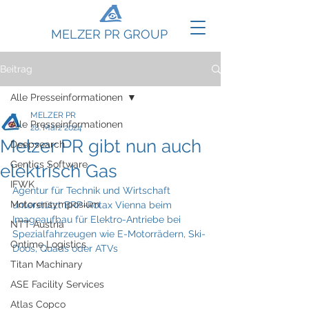
MELZER PR GROUP
Beitrag
Alle Presseinformationen
MELZER PR
Alle Presseinformationen
28. März 2024
Melzer PR gibt nun auch
Deepsearch
Gentics Software
elektrisch Gas
IFWK
Agentur für Technik und Wirtschaft 
Motorensymposium
unterstützt BRP-Rotax Vienna beim 
Imageaufbau für Elektro-Antriebe bei 
NTT Austria
Spezialfahrzeugen wie E-Motorrädern, Ski-
Ontime Logistics
Doos, Quads oder ATVs
Titan Machinary
ASE Facility Services
Atlas Copco