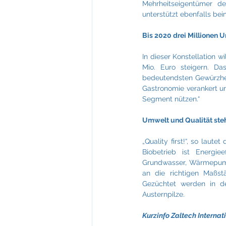
Mehrheitseigentümer des
unterstützt ebenfalls be
Bis 2020 drei Millionen 
In dieser Konstellation 
Mio. Euro steigern. Das
bedeutendsten Gewürzhers
Gastronomie verankert u
Segment nützen.“
Umwelt und Qualität ste
„Quality first!“, so lau
Biobetrieb ist Energi
Grundwasser, Wärmepumpe
an die richtigen Maßstä
Gezüchtet werden in der
Austernpilze.
Kurzinfo Zaltech Interna