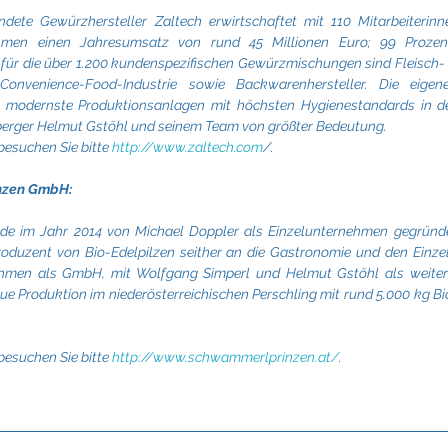
dete Gewürzhersteller Zaltech erwirtschaftet mit 110 Mitarbeiterinne
ehmen einen Jahresumsatz von rund 45 Millionen Euro; 99 Prozen
für die über 1.200 kundenspezifischen Gewürzmischungen sind Fleisch- u
onvenience-Food-Industrie sowie Backwarenhersteller. Die eigen
odernste Produktionsanlagen mit höchsten Hygienestandards in der
berger Helmut Gstöhl und seinem Team von größter Bedeutung.
besuchen Sie bitte 
http://www.zaltech.com
/.
nzen GmbH:
e im Jahr 2014 von Michael Doppler als Einzelunternehmen gegründe
r Produzent von Bio-Edelpilzen seither an die Gastronomie und den Einze
ehmen als GmbH, mit Wolfgang Simperl und Helmut Gstöhl als weitere 
ue Produktion im niederösterreichischen Perschling mit rund 5.000 kg B
besuchen Sie bitte 
http://www.schwammerlprinzen.at/
.