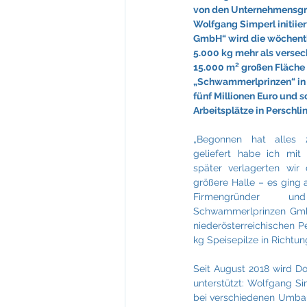
Feuerkultur Wieser
FIABCI
von den Unternehmensgr
Wolfgang Simperl initii
GmbH“ wird die wöchentl
5.000 kg mehr als versec
Mevisto
NTT Data
15.000 m² großen Fläche 
„Schwammerlprinzen“ in d
fünf Millionen Euro und s
Arbeitsplätze in Perschlin
„Begonnen hat alles 
geliefert habe ich mit
später verlagerten wir 
größere Halle – es ging al
Firmengründer un
Schwammerlprinzen GmbH
niederösterreichischen P
kg Speisepilze in Richtu
Seit August 2018 wird Do
unterstützt: Wolfgang Si
bei verschiedenen Umbau- 