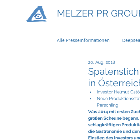
MELZER PR GROU
Alle Presseinformationen
Deepsea
20. Aug. 2018
Ontime Logistics
Titan Mach
Spatenstich
in Österreic
Bau & Boden Immobilien
Ba
Investor Helmut Gst
Neue Produktionsstät
Perschling 
Was 2014 mit ersten Zuch
Braun Lockenhaus
Capgemi
großen Scheune begann, s
schlagkräftigen Produktio
die Gastronomie und den
Einstieg des Investors un