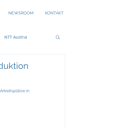
NEWSROOM
KONTAKT
NTT Austria
duktion
bility
rbeitsplätze in 
DS Smith