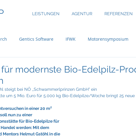
P
LEISTUNGEN
AGENTUR
REFERENZEN
rch
Gentics Software
IFWK
Motorensymposium
inary
ASE Facility Services
Atlas Copco
Austria Real
 für modernste Bio-Edelpilz-Pro
h
uer Group
Bossard
BRP-Rotax
Bundesinitiative eMo
öhl steigt bei NÖ „Schwammerlprinzen GmbH“ ein
te um 5 Mio. Euro für 5.000 kg Bio-Edelpilze/Woche bringt 25 neue A
tversuchen in einer 20 m² 
ni
CBRE Global Investors
Chefsache
Cool Alps
oll nun zu einer 
nsstätte für Bio-Edelpilze für 
 Handel werden: Mit dem 
d Mentors Helmut Gstöhl in die 