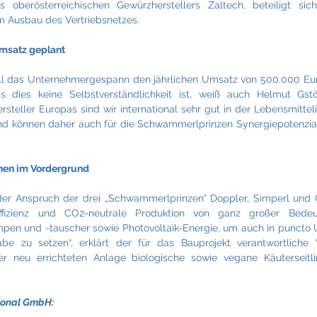
 oberösterreichischen Gewürzherstellers Zaltech, beteiligt sich
im Ausbau des Vertriebsnetzes.
Umsatz geplant
will das Unternehmergespann den jährlichen Umsatz von 500.000 Euro
s dies keine Selbstverständlichkeit ist, weiß auch Helmut Gstöh
teller Europas sind wir international sehr gut in der Lebensmittelin
nd können daher auch für die Schwammerlprinzen Synergiepotenzial
hen im Vordergrund
tet der Anspruch der drei „Schwammerlprinzen“ Doppler, Simperl und G
eeffizienz und CO2-neutrale Produktion von ganz großer Bedeu
n und -tauscher sowie Photovoltaik-Energie, um auch in puncto 
be zu setzen“, erklärt der für das Bauprojekt verantwortliche 
 neu errichteten Anlage biologische sowie vegane Käuterseitlin
tional GmbH: