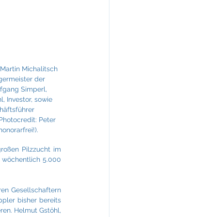
KREINERarchitektur
Martin Michalitsch 
germeister der 
fgang Simperl, 
l, Investor, sowie 
häftsführer 
otocredit: Peter 
norarfrei!).
oßen Pilzzucht im 
 wöchentlich 5.000 
en Gesellschaftern 
ler bisher bereits 
ren. Helmut Gstöhl, 