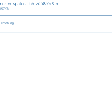
inzen_spatenstich_20082018_m
.
 157KB
Perschling