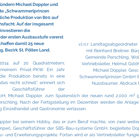
Fraunhofer
Frigologo
GGW Gruber
Innotech
ündern Michael Doppler und 
erte „Schwammerlprinzen 
iche Produktion von 800 auf 
hsfacht. Auf der insgesamt 
investieren die 
er ersten Ausbaustufe vorerst 
chaffen damit 25 neue 
v.l.n.r: Landtagsabgeordneter 
g, Bezirk St. Pölten Land.
mit Reinhard Breitner, Bür
Gemeinde Perschling, Wol
2014 auf 20 Quadratmetern; 
Vertriebsleiter, Helmut Gstöh
 meinem Privat-PKW. Ein Jahr 
Michael Doppler, Gesc
die Produktion bereits in eine 
Schwammerlprinzen GmbH (Ph
les recht schnell“, erinnert sich 
Nussbaumer, Abdruck ho
d Geschäftsführer der 
, Michael Doppler, zum Spatenstich der neuen rund 2.000 m² gr
erschling. Nach der Fertigstellung im Dezember werden die Anlage
ng Einzelhandel und Gastronomie verlassen.
ppler bei seinem Hobby, das er zum Beruf machte, von zwei weiter
mperl, Geschäftsführer der SBS-Bau-systeme GmbH, begleitete Dopp
und Erweiterungsprojekte. Fortan wird er als Vertriebsleiter fungie