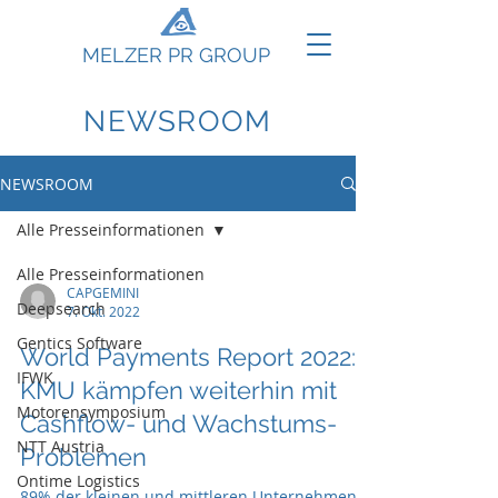
MELZER PR GROUP
NEWSROOM
NEWSROOM
Alle Presseinformationen
Alle Presseinformationen
CAPGEMINI
Deepsearch
7. Okt. 2022
Gentics Software
World Payments Report 2022:
IFWK
KMU kämpfen weiterhin mit
Motorensymposium
Cashflow- und Wachstums-
NTT Austria
Problemen
Ontime Logistics
89% der kleinen und mittleren Unternehmen