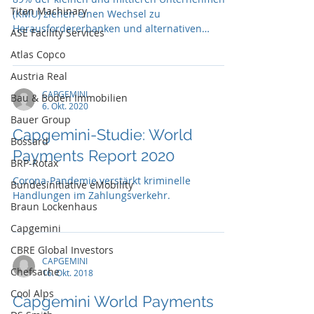
Titan Machinary
(KMU) ziehen einen Wechsel zu
Herausfordererbanken und alternativen
ASE Facility Services
PayTech-Anbietern in Betracht
Atlas Copco
Austria Real
CAPGEMINI
Bau & Boden Immobilien
6. Okt. 2020
Bauer Group
Capgemini-Studie: World
Bossard
Payments Report 2020
BRP-Rotax
Corona-Pandemie verstärkt kriminelle
Bundesinitiative eMobility
Handlungen im Zahlungsverkehr.
Braun Lockenhaus
Capgemini
CBRE Global Investors
CAPGEMINI
Chefsache
16. Okt. 2018
Cool Alps
Capgemini World Payments