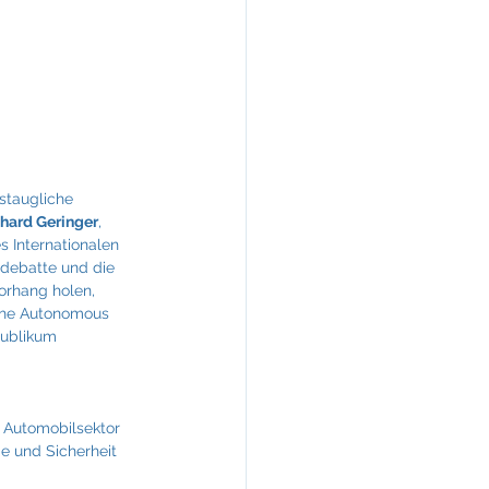
KREINERarchitektur
tstaugliche 
hard Geringer
, 
s Internationalen 
debatte und die 
orhang holen, 
The Autonomous 
ublikum 
 Automobilsektor 
 und Sicherheit 
 