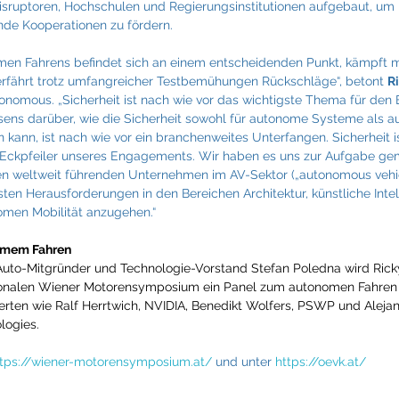
Disruptoren, Hochschulen und Regierungsinstitutionen aufgebaut, um 
de Kooperationen zu fördern.
men Fahrens befindet sich an einem entscheidenden Punkt, kämpft m
rfährt trotz umfangreicher Testbemühungen Rückschläge“, betont 
R
onomous. „Sicherheit ist nach wie vor das wichtigste Thema für den
ens darüber, wie die Sicherheit sowohl für autonome Systeme als au
kann, ist nach wie vor ein branchenweites Unterfangen. Sicherheit is
 Eckpfeiler unseres Engagements. Wir haben es uns zur Aufgabe gem
 weltweit führenden Unternehmen im AV-Sektor („autonomous vehicl
ten Herausforderungen in den Bereichen Architektur, künstliche Intel
omen Mobilität anzugehen.“
nomem Fahren
to-Mitgründer und Technologie-Vorstand Stefan Poledna wird Ricky
tionalen Wiener Motorensymposium ein Panel zum autonomen Fahren v
rten wie Ralf Herrtwich, NVIDIA, Benedikt Wolfers, PSWP und Alejan
ogies.
ttps://wiener-motorensymposium.at/
 und unter 
https://oevk.at/