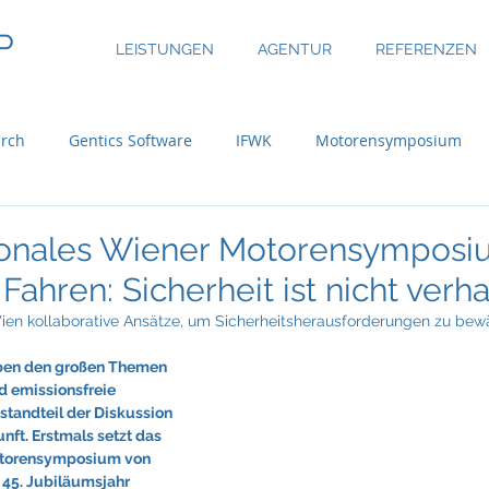
P
LEISTUNGEN
AGENTUR
REFERENZEN
rch
Gentics Software
IFWK
Motorensymposium
inary
ASE Facility Services
Atlas Copco
Austria Real
tionales Wiener Motorensymposi
ahren: Sicherheit ist nicht verh
uer Group
Bossard
BRP-Rotax
Bundesinitiative eMo
Wien kollaborative Ansätze, um Sicherheitsherausforderungen zu bew
ben den großen Themen 
 emissionsfreie 
ni
CBRE Global Investors
Chefsache
Cool Alps
standteil der Diskussion 
nft. Erstmals setzt das 
otorensymposium von 
m 45. Jubiläumsjahr 