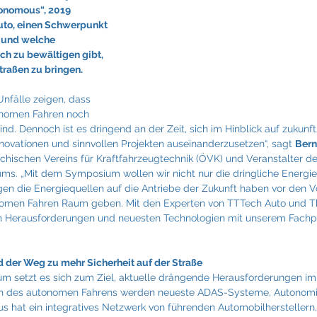
Fraunhofer
Frigologo
GGW Gruber
Innotech
onomous“, 2019 
to, einen Schwerpunkt 
 und welche 
h zu bewältigen gibt, 
traßen zu bringen.
nfälle zeigen, dass 
onomen Fahren noch 
sind. Dennoch ist es dringend an der Zeit, sich im Hinblick auf zukunf
novationen und sinnvollen Projekten auseinanderzusetzen“, sagt 
Bern
chischen Vereins für Kraftfahrzeugtechnik (ÖVK) und Veranstalter de
s. „Mit dem Symposium wollen wir nicht nur die dringliche Energie
en die Energiequellen auf die Antriebe der Zukunft haben vor den V
omen Fahren Raum geben. Mit den Experten von TTTech Auto und 
en Herausforderungen und neuesten Technologien mit unserem Fachp
nd der Weg zu mehr Sicherheit auf der Straße
m setzt es sich zum Ziel, aktuelle drängende Herausforderungen im
ich des autonomen Fahrens werden neueste ADAS-Systeme, Autonomie
us hat ein integratives Netzwerk von führenden Automobilherstellern,