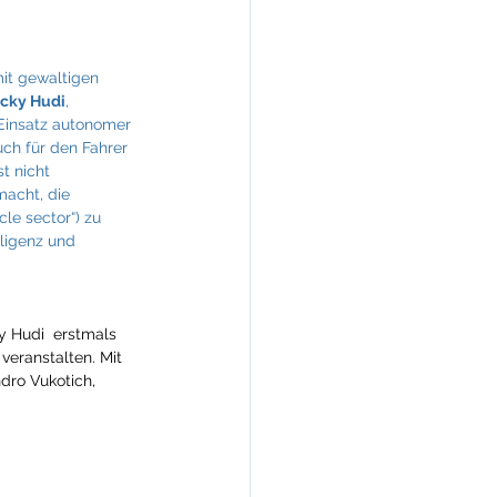
it gewaltigen 
icky Hudi
, 
 Einsatz autonomer 
ch für den Fahrer 
t nicht 
acht, die 
e sector“) zu 
ligenz und 
 Hudi  erstmals 
eranstalten. Mit 
dro Vukotich, 