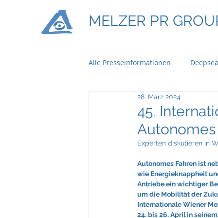
MELZER PR GROU
Alle Presseinformationen
Deepsea
28. März 2024
Ontime Logistics
Titan Mach
45. Interna
Autonomes F
Bau & Boden Immobilien
Ba
Experten diskutieren in 
Autonomes Fahren ist ne
wie Energieknappheit und
Braun Lockenhaus
Capgemi
Antriebe ein wichtiger Be
um die Mobilität der Zuku
Internationale Wiener M
24. bis 26. April in seine