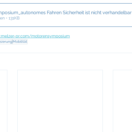
posium_autonomes Fahren Sicherheit ist nicht verhandelba
en • 131KB
melzer-pr.com/motorensymposium
sierung
Mobilität