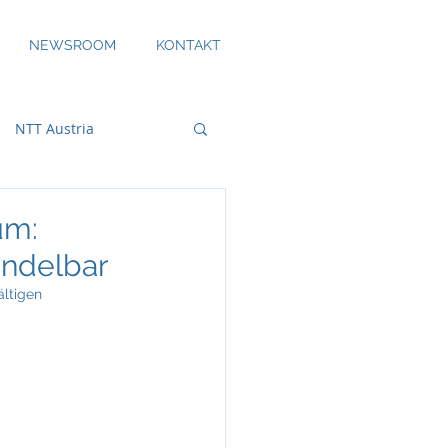
NEWSROOM
KONTAKT
NTT Austria
um:
andelbar
bility
ältigen
DS Smith