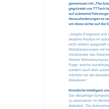
Feuerkultur Wieser
FIABCI
gemeinsam mit „The Aut
gegründet von TTTech Au
auf autonome Fahrzeuge
Herausforderungen es noc
Mevisto
NTT Data
um diese sicher auf die S
„Jüngste Ereignisse und U
einzelne Ansätze im aut
nicht wirklich ausgereift 
Mobilitätskonzepte mit In
Vorsitzender des Österrei
Wiener Motorensymposium
Frage, welche Auswirkung
sondern auch dem auton
möchten wir die aktuell
diskutieren.“
Künstliche Intelligenz u
Das diesjährige Symposiu
zu adressieren. Im Bere
diskutiert. The Autonomo