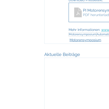
Download Pressetext: 
PI Motorensym
PDF herunterlad
Mehr Informationen: 
www.
Motorensymposium
Automati
Motorensymposium
Aktuelle Beiträge