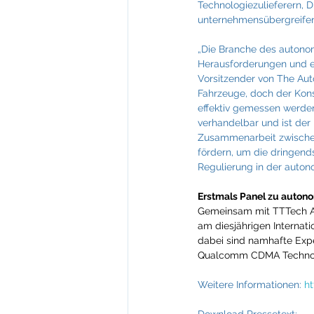
Technologiezulieferern, 
unternehmensübergreifen
„Die Branche des autono
Herausforderungen und e
Vorsitzender von The Aut
Fahrzeuge, doch der Kons
effektiv gemessen werden 
verhandelbar und ist der
Zusammenarbeit zwischen
fördern, um die dringends
Regulierung in der auton
Erstmals Panel zu auto
Gemeinsam mit TTTech Au
am diesjährigen Interna
dabei sind namhafte Expe
Qualcomm CDMA Technol
Weitere Informationen: 
h