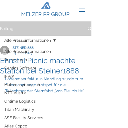
MELZER PR GROUP
Beitrag
Alle Presseinformationen
STEINER1888
Alle Presseinformationen
29. Juni 2023
Ennstal Picnic machte
Deepsearch
Gentics Software
Station bei Steiner1888
IFWK
Lodenmanufaktur in Mandling wurde zum 
Motorensymposium
Sinneschallenge-Hotspot für die 
Teilnehmer der Sternfahrt „Von Blei bis H2“
NTT Austria
Ontime Logistics
Titan Machinary
ASE Facility Services
Atlas Copco