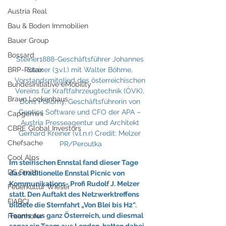
Austria Real
Bau & Boden Immobilien
Bauer Group
Bossard
Steiner1888-Geschäftsführer Johannes 
Steiner (3.v.l.) mit Walter Böhme, 
BRP-Rotax
Vorstandsmitglied des österreichischen 
Bundesinitiative eMobility
Vereins für Kraftfahrzeugtechnik (ÖVK), 
Braun Lockenhaus
Doris Pokorny, Geschäftsführerin von 
Gentics Software und CFO der APA – 
Capgemini
Austria Presseagentur und Architekt 
CBRE Global Investors
Gerhard Kreiner (v.l.n.r) Credit: Melzer 
Chefsache
PR/Peroutka
Cool Alps
Im steirischen Ennstal fand dieser Tage 
DS Smith
das traditionelle Ennstal Picnic von 
Kommunikations- Profi Rudolf J. Melzer 
Feuerkultur Wieser
statt. Den Auftakt des Netzwerktreffens 
FIABCI
bildete die Sternfahrt „Von Blei bis H2“. 
Teams aus ganz Österreich, und diesmal 
Fraunhofer
sogar ein Team aus London, hatten dabei 