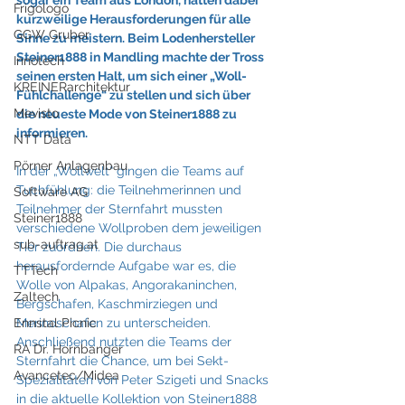
Frigologo
kurzweilige Herausforderungen für alle 
GGW Gruber
Sinne zu meistern. Beim Lodenhersteller 
Steiner1888 in Mandling machte der Tross 
Innotech
seinen ersten Halt, um sich einer „Woll-
KREINERarchitektur
Fühlchallenge“ zu stellen und sich über 
Mevisto
die neueste Mode von Steiner1888 zu 
informieren.
NTT Data
Pörner Anlagenbau
In der „Wollwelt“ gingen die Teams auf 
Tuchfühlung: die Teilnehmerinnen und 
Software AG
Teilnehmer der Sternfahrt mussten 
Steiner1888
verschiedene Wollproben dem jeweiligen 
sub-auftrag.at
Tier zuordnen. Die durchaus 
herausfordernde Aufgabe war es, die 
TTTech
Wolle von Alpakas, Angorakaninchen, 
Zaltech
Bergschafen, Kaschmirziegen und 
Merinoschafen zu unterscheiden. 
Ennstal Picnic
Anschließend nutzten die Teams der 
RA Dr. Hornbanger
Sternfahrt die Chance, um bei Sekt-
Avancetec/Midea
Spezialitäten von Peter Szigeti und Snacks 
in die aktuelle Kollektion von Steiner1888 