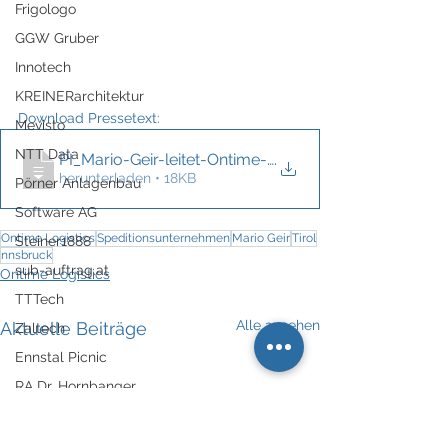
Frigologo
GGW Gruber
Innotech
KREINERarchitektur
Download Pressetext: 
Mevisto
NTT Data
PI_Mario-Geir-leitet-Ontime-Logistics-In
.
herunterladen • 18KB
Pörner Anlagenbau
Software AG
Ontime Logistics
Speditionsunternehmen
Mario Geir
Tirol
Steiner1888
nnsbruck
sub-auftrag.at
Ontime Logistics
TTTech
Alle ansehen
Aktuelle Beiträge
Zaltech
Ennstal Picnic
RA Dr. Hornbanger
Avancetec/Midea