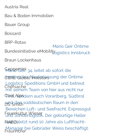
Austria Real
Bau & Boden Immobilien
Bauer Group
Bossard
BRP-Rotax
Mario Geir Ontime 
Bundesinitiative eMobility
Logistics Innsbruck
Braun Lockenhaus
Capgemini
Mario Geir, 34, leitet ab sofort die 
Innsbrucker Niederlassung der Ontime 
CBRE Global Investors
Logistics Speditions GmbH und betreut 
Chefsache
mit seinem Team von hier aus nicht nur 
Cool Alps
Tirol, sondern auch Vorarlberg, Südtirol 
und den süddeutschen Raum in den 
DS Smith
Bereichen Luft- und Seefracht, Expressgut 
Feuerkultur Wieser
und Sonderlogistik. Der gebürtige Haller 
war zuletzt rund 10 Jahre als Luftfracht-
FIABCI
Manager bei Gebrüder Weiss beschäftigt.
Fraunhofer