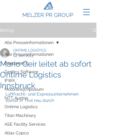
MELZER PR GROUP
Beitrag
Alle Presseinformationen
ONTIME LOGISTICS
Alle Presseinformationen
14. Jan. 2013
Mario Geir leitet ab sofort
Deepsearch
Gentics Software
Ontime Logistics
IFWK
Innsbruck
Motorensymposium
Luftfracht- und Expressunternehmen 
NTT Austria
startet in Tirol neu durch
Ontime Logistics
Titan Machinary
ASE Facility Services
Atlas Copco